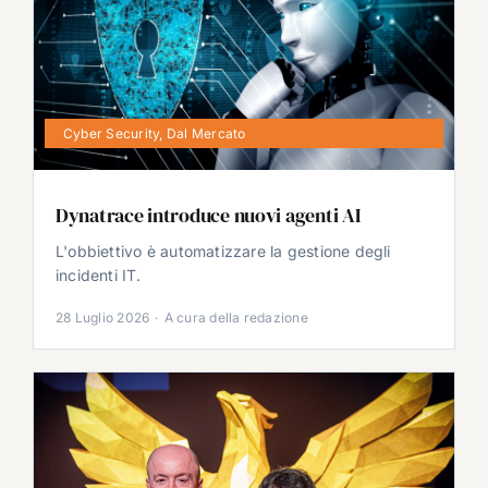
Cyber Security
,
Dal Mercato
Dynatrace introduce nuovi agenti AI
L'obbiettivo è automatizzare la gestione degli
incidenti IT.
28 Luglio 2026
·
A cura della redazione