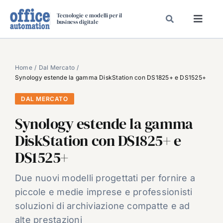
Salta
Tecnologie e modelli per il
al
business digitale
Toggl
contenuto
Navig
SPECIALI
SPECIAL PAPER
Home
Dal Mercato
Synology estende la gamma DiskStation con DS1825+ e DS1525+
TAVOLE ROTONDE DI REDAZIONE
DAL MERCATO
DAL MERCATO
Synology estende la gamma
CARRIERE
DiskStation con DS1825+ e
VIDEO
DS1525+
EVENTI
CHI SIAMO
Due nuovi modelli progettati per fornire a
piccole e medie imprese e professionisti
soluzioni di archiviazione compatte e ad
alte prestazioni