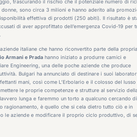
gio, trascurando il rischio che il potenziale numero di ric
ura donne, sono circa 3 milioni e hanno aderito alla promozi
onibilità effettiva di prodotti (250 abiti). Il risultato è s
accusati di aver approfittato dell’emergenza Covid-19 per t
.
 aziende italiane che hanno riconvertito parte della propri
io Armani e Prada
hanno iniziato a produrre camici e
Siare Engineering, una delle poche aziende che produce
ttività. Bulgari ha annunciato di destinare i suoi laborator
fettanti mani, così come L’Erbolario e il colosso del lusso
ettere le proprie competenze e strutture al servizio dell
 davvero lunga e faremmo un torto a qualcuno cercando di
ro ragionamento, è quello che si cela dietro tutto ciò e in
o le aziende e modificare il proprio ciclo produttivo, di s