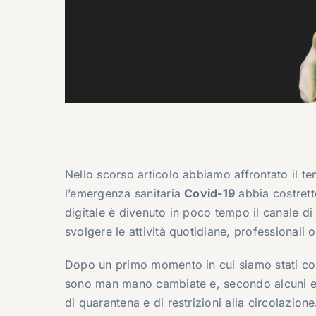
Nello scorso articolo
abbiamo affrontato il te
l’emergenza sanitaria
Covid-19
abbia costretto
digitale è divenuto in poco tempo il canale di
svolgere le attività quotidiane, professionali o
Dopo un primo momento in cui siamo stati colti
sono man mano cambiate e, secondo alcuni es
di quarantena e di restrizioni alla circolazio