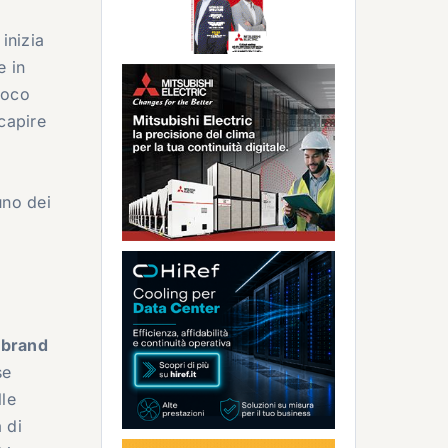
 inizia
e in
poco
capire
uno dei
l
brand
se
lle
 di