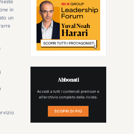
hieste
one in
tato un
rarre
a
i
Abbonati
a
Accedi a tutti i contenuti premium e
all’archivio completo della rivista.
SCOPRI DI PIÙ
ervizio