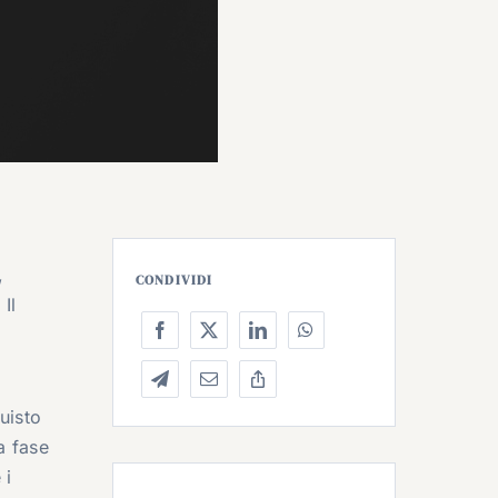
,
CONDIVIDI
Il
uisto
a fase
 i