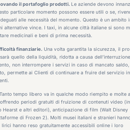
novando il portafoglio prodotti.
Le aziende devono innanz
uesto particolare momento possono essere utili o se, rive
deguati alle necessità del momento. Questo è un ambito in
 alternative vince. I taxi, in alcune città italiane si sono 
rtare medicinali e beni di prima necessità.
fficoltà finanziarie.
Una volta garantita la sicurezza, il p
sarà quello della liquidità, ridotta a causa dell’interruzion
ento, non interrompere i servizi in caso di mancato saldo, 
o, permette ai Clienti di continuare a fruire del servizio in
enti.
Tanto tempo libero va in qualche modo riempito e molte 
rendo periodi gratuiti di fruizione di contenuti video (in 
Hearst e altri editori), anticipazione di film (Walt Disney
attaforme di Frozen 2). Molti musei italiani e stranieri hann
i lirici hanno reso gratuitamente accessibili online i loro