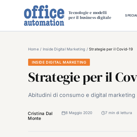
Salta
al
Tecnologie e modelli
SPECIA
per il business digitale
contenuto
Home
Inside Digital Marketing
Strategie per il Covid-19
INSIDE DIGITAL MARKETING
Strategie per il Cov
Abitudini di consumo e digital marketing
8 Maggio 2020
7 min di lettura
Cristina Dal
Monte