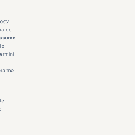
posta
ia del
 assume
le
termini
eranno
le
o