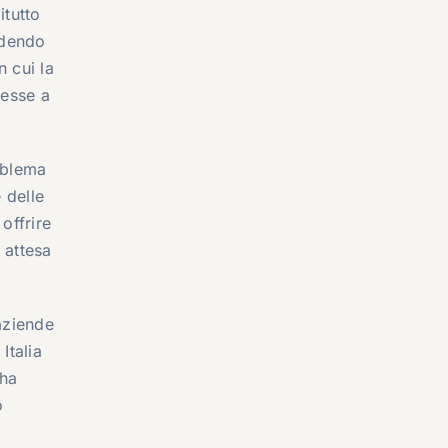
itutto
ndendo
 cui la
messe a
roblema
e delle
offrire
 attesa
aziende
Italia
 ha
o