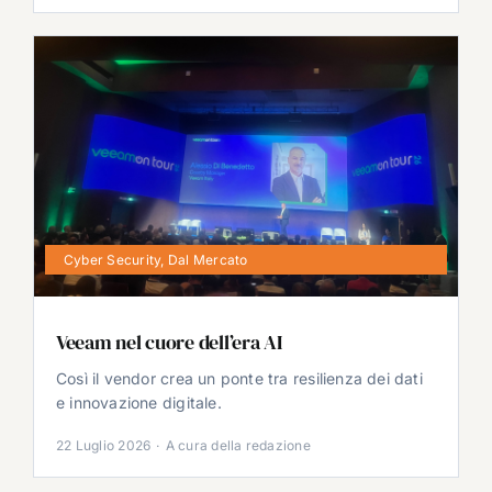
Cyber Security
,
Dal Mercato
Veeam nel cuore dell’era AI
Così il vendor crea un ponte tra resilienza dei dati
e innovazione digitale.
22 Luglio 2026
·
A cura della redazione