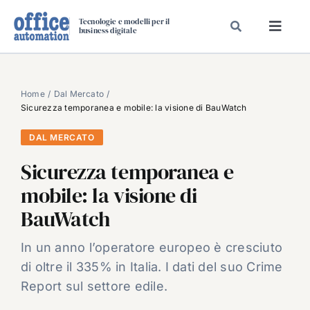
Salta
Tecnologie e modelli per il
al
business digitale
Toggl
contenuto
Navig
SPECIALI
SPECIAL PAPER
Home
Dal Mercato
Sicurezza temporanea e mobile: la visione di BauWatch
TAVOLE ROTONDE DI REDAZIONE
DAL MERCATO
DAL MERCATO
Sicurezza temporanea e
CARRIERE
mobile: la visione di
VIDEO
BauWatch
EVENTI
CHI SIAMO
In un anno l’operatore europeo è cresciuto
di oltre il 335% in Italia. I dati del suo Crime
Report sul settore edile.