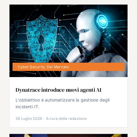
Cyber Security
,
Dal Mercato
Dynatrace introduce nuovi agenti AI
L'obbiettivo è automatizzare la gestione degli
incidenti IT.
28 Luglio 2026
·
A cura della redazione