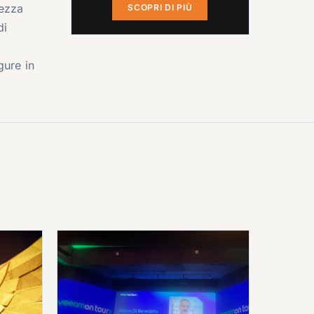
rezza
SCOPRI DI PIÙ
di
gure in