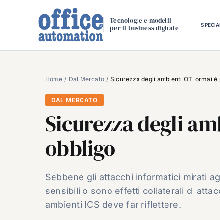
Salta
al
Tecnologie e modelli
SPECIA
per il business digitale
contenuto
Home
Dal Mercato
Sicurezza degli ambienti OT: ormai è 
DAL MERCATO
Sicurezza degli am
obbligo
Sebbene gli attacchi informatici mirati agli
sensibili o sono effetti collaterali di att
ambienti ICS deve far riflettere.