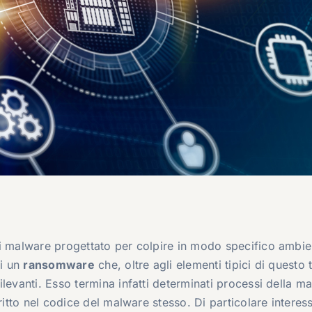
i malware progettato per colpire in modo specifico ambie
di un
ransomware
che, oltre agli elementi tipici di questo 
levanti. Esso termina infatti determinati processi della m
ritto nel codice del malware stesso. Di particolare interess