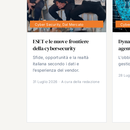
Cyber Security
,
Dal Mercato
Cyber
ESET e le nuove frontiere
Dyna
della cybersecurity
agent
Sfide, opportunità e la realtà
L'obb
italiana secondo i dati e
gestio
l’esperienza del vendor.
28 Lug
31 Luglio 2026
·
A cura della redazione