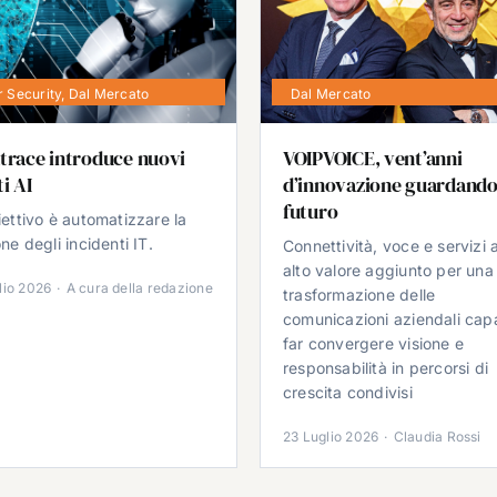
 Security
,
Dal Mercato
Dal Mercato
trace introduce nuovi
VOIPVOICE, vent’anni
i AI
d’innovazione guardando
futuro
iettivo è automatizzare la
ne degli incidenti IT.
Connettività, voce e servizi 
alto valore aggiunto per una
lio 2026
·
A cura della redazione
trasformazione delle
comunicazioni aziendali cap
far convergere visione e
responsabilità in percorsi di
crescita condivisi
23 Luglio 2026
·
Claudia Rossi