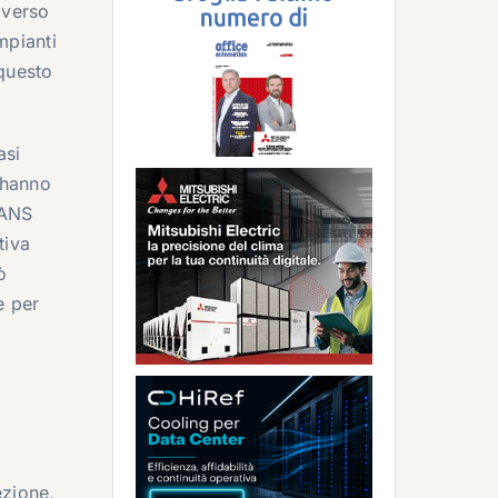
 verso
mpianti
 questo
asi
 hanno
KANS
tiva
ò
e per
ezione,