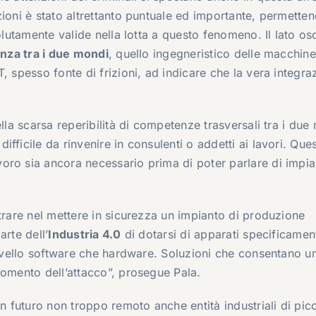
ioni è stato altrettanto puntuale ed importante, permetten
solutamente valide nella lotta a questo fenomeno. Il lato os
enza tra i due mondi
, quello ingegneristico delle macchine
, spesso fonte di frizioni, ad indicare che la vera integra
lla scarsa reperibilità di competenze trasversali tra i due
fficile da rinvenire in consulenti o addetti ai lavori. Que
ro sia ancora necessario prima di poter parlare di impia
trare nel mettere in sicurezza un impianto di produzione
arte dell’
Industria 4.0
di dotarsi di apparati specificamen
 livello software che hardware. Soluzioni che consentano u
momento dell’attacco”, prosegue Pala.
un futuro non troppo remoto anche entità industriali di pic