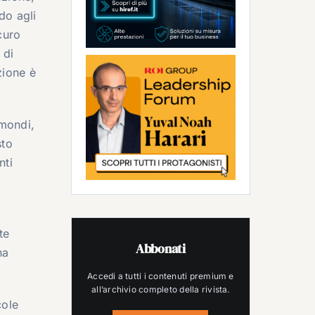
do agli
curo
 di
zione è
 mondi,
sto
nti
te
Abbonati
na
Accedi a tutti i contenuti premium e
all’archivio completo della rivista.
cole