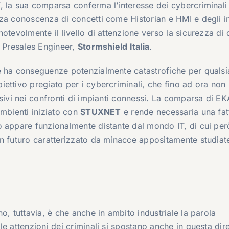
, la sua comparsa conferma l’interesse dei cybercriminali
zza conoscenza di concetti come Historian e HMI e degli i
otevolmente il livello di attenzione verso la sicurezza di
, Presales Engineer,
Stormshield Italia
.
e ha conseguenze potenzialmente catastrofiche per qualsi
ettivo pregiato per i cybercriminali, che fino ad ora non
ssivi nei confronti di impianti connessi. La comparsa di E
ambienti iniziato con
STUXNET
e rende necessaria una fat
o appare funzionalmente distante dal mondo IT, di cui per
un futuro caratterizzato da minacce appositamente studiat
o, tuttavia, è che anche in ambito industriale la parola
e attenzioni dei criminali si spostano anche in questa dir