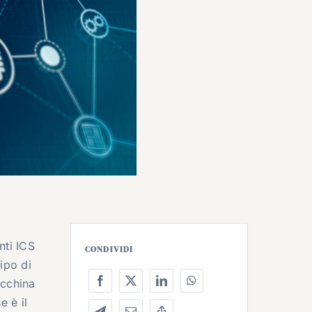
nti ICS
CONDIVIDI
tipo di
acchina
e è il