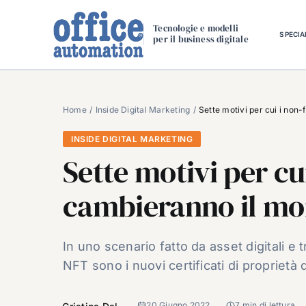
Salta
al
Tecnologie e modelli
SPECIA
per il business digitale
contenuto
Home
Inside Digital Marketing
Sette motivi per cui i non
INSIDE DIGITAL MARKETING
Sette motivi per cu
cambieranno il m
In uno scenario fatto da asset digitali e 
NFT sono i nuovi certificati di proprietà di
20 Giugno 2022
7 min di lettura