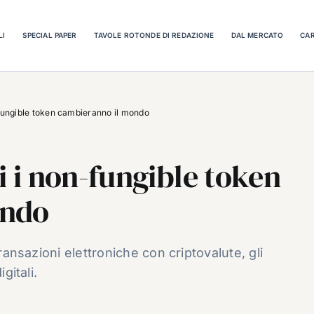
LI
SPECIAL PAPER
TAVOLE ROTONDE DI REDAZIONE
DAL MERCATO
CAR
-fungible token cambieranno il mondo
i i non-fungible token
ondo
transazioni elettroniche con criptovalute, gli
gitali.