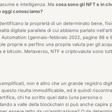
n acume e intelligenza. Ma
cosa sono gli NFT e in ch
e oggi conosciamo?
dentificano la proprietà di un determinato bene, fis
ealtà digitale parallela di cui abbiamo parlato nell’art
e Automation (gennaio-febbraio 2022, pagine 88 e 89
le proprie e perfino una propria valuta per gli acqui
sa è bitcoin. Metaverso, NTF e criptovalute sono tutt
mplificati, non è altro che un grande registro digi
, questo risulta immodificabile, ed è quindi riscontra
ertifica, chi ha scritto quel dato (una persona o
dando a valle della blockchain si può anche capire 
 per essere letto da un’applicazione? O da determi