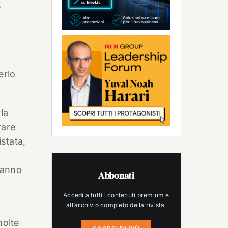
e
erlo
la
rare
stata,
ranno
Abbonati
Accedi a tutti i contenuti premium e
all’archivio completo della rivista.
molte