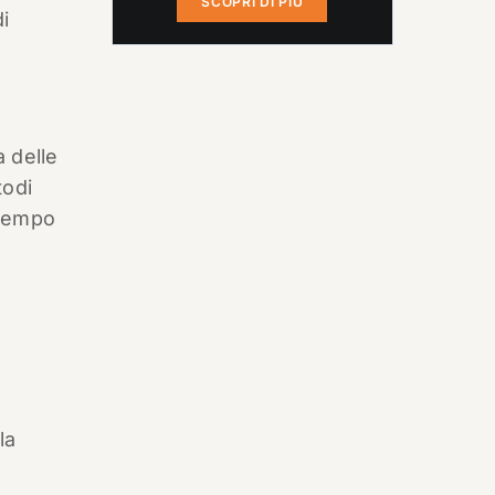
SCOPRI DI PIÙ
i
a delle
todi
ntempo
la