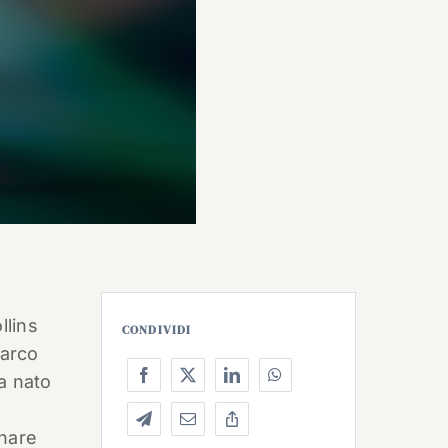
llins
CONDIVIDI
’arco
a nato
gnare