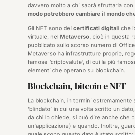
davvero molto a chi saprà sfruttarla co
modo potrebbero cambiare il mondo ch
Gli NFT sono dei
certificati digitali
che i
virtuale, nel
Metaverso
, cioè in questa r
pubblicato sullo scorso numero di Offic
Metaverso ha infrastrutture proprie, rego
famose ‘criptovalute’, di cui la più famo
elementi che operano su blockchain.
Blockchain, bitcoin e NFT
La blockchain, in termini estremamente se
‘blindato’ in cui una volta scritto un dato
da chi lo chiede, si può dire anche che c
un’applicazione) e quando. Inoltre, guar
quale scopo questo dato è stato scritto: