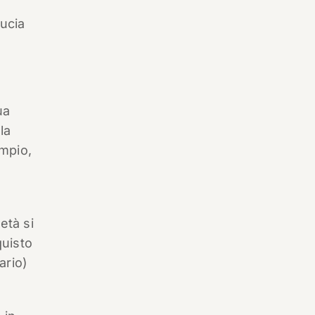
ducia
ua
la
empio,
età si
quisto
ario)