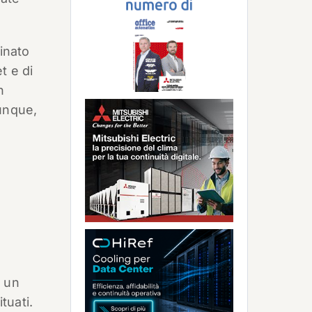
inato
t e di
n
iunque,
, un
tuati.