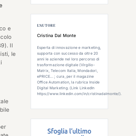
e
L’AUTORE
ico e
Cristina Dal Monte
icolo
). Il
Esperta di innovazione e marketing,
sti, le
supporta con successo da oltre 20
anni le aziende nel loro percorso di
i
trasformazione digitale (Virgilio-
Matrix, Telecom Italia, Mondadori,
ePRICE... ; cura, per il magazine
Office Automation, la rubrica Inside
Digital Marketing. (Link LinkedIn
https://www.linkedin.com/in/cristinadalmonte/).
tale
bile
per
nate