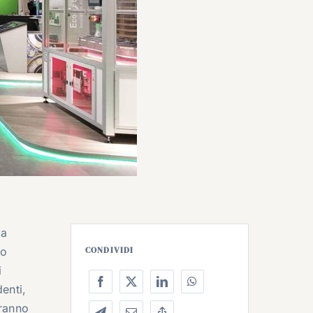
 a
so
CONDIVIDI
i
enti,
eranno