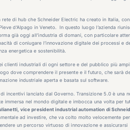
rete di hub che Schneider Electric ha creato in Italia, con
 Pieve d’Alpago in Veneto. In questo luogo l’azienda riuni
orma già oggi all’industria di domani, con particolare atte
pacità di coniugare l’innovazione digitale dei processi e de
za energetica e sostenibilità.
 clienti industriali di ogni settore e del pubblico più ampi
uogo dove comprendere il presente e il futuro, che sarà de
tomazione industriale aperta e basata sul software.
 di incentivi lanciato dal Governo. Transizione 5.0 è una 
nte immersa nel mondo digitale e imbocca una volta per tut
ulianetti, vice president industrial automation di Schnei
damentale ad investire, che va colto molto velocemente pe
rendere un percorso virtuoso di innovazione e assicurarsi