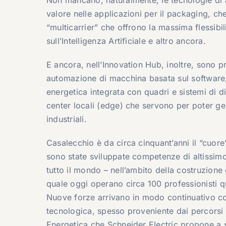
valore nelle applicazioni per il packaging, ch
“multicarrier” che offrono la massima flessibili
sull’Intelligenza Artificiale e altro ancora.
E ancora, nell’Innovation Hub, inoltre, sono p
automazione di macchina basata sul software, a
energetica integrata con quadri e sistemi di d
center locali (edge) che servono per poter gest
industriali.
Casalecchio è da circa cinquant’anni il “cuore”
sono state sviluppate competenze di altissimo l
tutto il mondo – nell’ambito della costruzione
quale oggi operano circa 100 professionisti qua
Nuove forze arrivano in modo continuativo con
tecnologica, spesso proveniente dai percorsi 
Energetica che Schneider Electric propone a sc