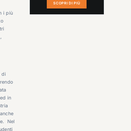
SCOPRI DI PIÙ
 i più
to
ri
,
 di
frendo
ata
 ed in
tria
 anche
le. Nel
udenti