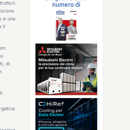
ruttori
niscono
o e una
 il
con
su
i, di
e.
di
rgetica
icolare