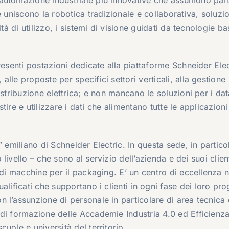
e uniscono la robotica tradizionale e collaborativa, soluzio
tà di utilizzo, i sistemi di visione guidati da tecnologie ba
resenti postazioni dedicate alla piattaforme Schneider Elec
lle proposte per specifici settori verticali, alla gestione
istribuzione elettrica; e non mancano le soluzioni per i da
ire e utilizzare i dati che alimentano tutte le applicazioni
 emiliano di Schneider Electric. In questa sede, in partico
ivello – che sono al servizio dell’azienda e dei suoi client
 di macchine per il packaging. E’ un centro di eccellenza n
lificati che supportano i clienti in ogni fase dei loro pro
 l’assunzione di personale in particolare di area tecnica 
di formazione delle Accademie Industria 4.0 ed Efficienz
uole e università del territorio.