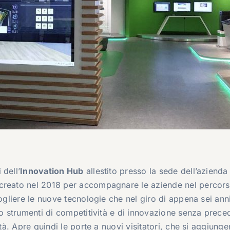
 dell’
Innovation Hub
allestito presso la sede dell’azienda
 creato nel 2018 per accompagnare le aziende nel percor
cogliere le nuove tecnologie che nel giro di appena sei ann
do strumenti di competitività e di innovazione senza preced
ità. Apre quindi le porte a nuovi visitatori, che si aggiung