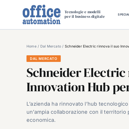
Salta
al
Tecnologie e modelli
SPECIA
per il business digitale
contenuto
Home
Dal Mercato
Schneider Electric rinnova il suo Inno
DAL MERCATO
Schneider Electric 
Innovation Hub per
L’azienda ha rinnovato l’hub tecnologic
un’ampia collaborazione con il territorio p
economica.