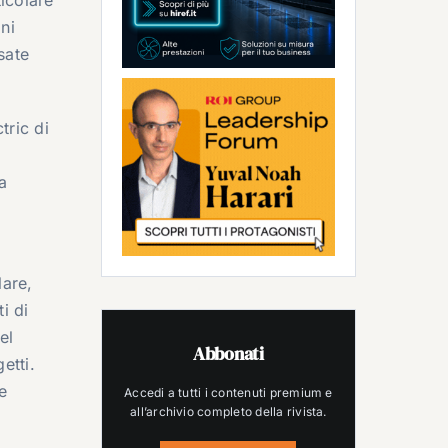
ni
sate
tric di
ta
lare,
i di
el
Abbonati
getti.
e
Accedi a tutti i contenuti premium e
all’archivio completo della rivista.
a