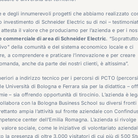
e e degli innumerevoli progetti che abbiamo realizzato con
o investimento di Schneider Electric su di noi – testimonia
ttesta il valore che produciamo per l’azienda e per i nost
e commerciale di area di Schneider Electric
. “Soprattutto
tivo” della comunità e del sistema economico locale e ci
re, a comprendere e praticare l’innovazione e per creare
omanda, anche da parte dei nostri clienti, è altissima”.
eriori a indirizzo tecnico per i percorsi di PCTO (percorsi
 Università di Bologna e Ferrara sia per la didattica – of
e – sia offrendo opportunità di tirocinio. L’azienda è leg
collabora con la Bologna Business School su diversi fronti
trettanto ampia l’attività sul fronte aziendale con Confindus
ompetence center dell’Emilia Romagna. L’azienda si rivolge
 valore sociale, come le iniziative di volontariato azienda
to la presenza di oltre 3.000 visitatori di cui più di 500 St