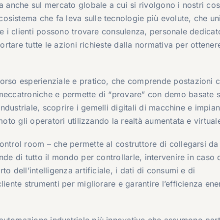
a anche sul mercato globale a cui si rivolgono i nostri cost
osistema che fa leva sulle tecnologie più evolute, che u
le i clienti possono trovare consulenza, personale dedicat
ortare tutte le azioni richieste dalla normativa per ottenere
corso esperienziale e pratico, che comprende postazioni 
 meccatroniche e permette di “provare” con demo basate 
industriale, scoprire i gemelli digitali di macchine e impiant
moto gli operatori utilizzando la realtà aumentata e virtual
ontrol room – che permette al costruttore di collegarsi da
de di tutto il mondo per controllarle, intervenire in caso 
 dell’intelligenza artificiale, i dati di consumi e di
iente strumenti per migliorare e garantire l’efficienza ene
automazione industriale più innovative che assumono part