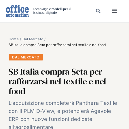
Salta
Tecnologie e modelli per il
al
business digitale
Toggl
contenuto
Navig
SPECIALI
SPECIAL PAPER
Home
Dal Mercato
SB Italia compra Seta per rafforzarsi nel textile e nel food
TAVOLE ROTONDE DI REDAZIONE
DAL MERCATO
DAL MERCATO
SB Italia compra Seta per
CARRIERE
rafforzarsi nel textile e nel
VIDEO
food
EVENTI
CHI SIAMO
L’acquisizione completerà Panthera Textile
con il PLM D-View, e potenzierà Agevole
ERP con nuove funzioni dedicate
all’agroalimentare