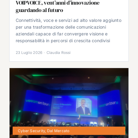
VOIPVOICE, vent’anni d’innovazione
guardando al futuro
Connettività, voce e servizi ad alto valore aggiunto
per una trasformazione delle comunicazioni
aziendali capace di far convergere visione e
responsabilità in percorsi di crescita condivisi
23 Luglio 2026
·
Claudia Rossi
Cyber Security
,
Dal Mercato