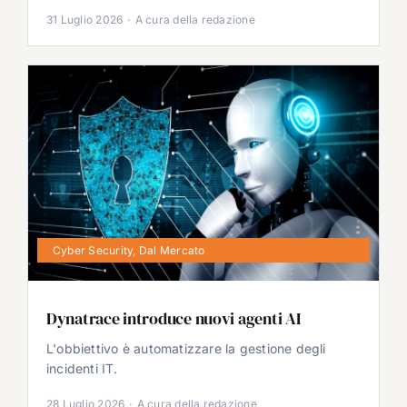
31 Luglio 2026
·
A cura della redazione
Cyber Security
,
Dal Mercato
Dynatrace introduce nuovi agenti AI
L'obbiettivo è automatizzare la gestione degli
incidenti IT.
28 Luglio 2026
·
A cura della redazione