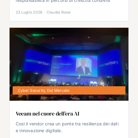
responsabilità in percorsi di crescita condivisi
23 Luglio 2026
·
Claudia Rossi
Cyber Security
,
Dal Mercato
Veeam nel cuore dell’era AI
Così il vendor crea un ponte tra resilienza dei dati
e innovazione digitale.