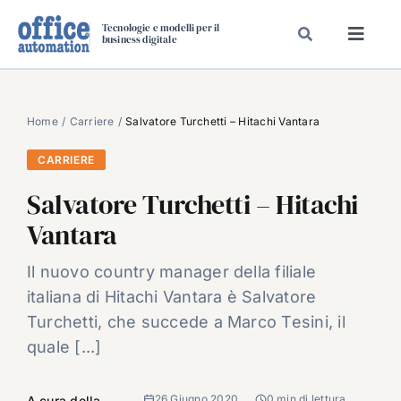
Salta
Tecnologie e modelli per il
al
business digitale
Toggl
contenuto
Navig
SPECIALI
SPECIAL PAPER
Home
Carriere
Salvatore Turchetti – Hitachi Vantara
TAVOLE ROTONDE DI REDAZIONE
CARRIERE
DAL MERCATO
Salvatore Turchetti – Hitachi
CARRIERE
Vantara
VIDEO
Il nuovo country manager della filiale
EVENTI
italiana di Hitachi Vantara è Salvatore
CHI SIAMO
Turchetti, che succede a Marco Tesini, il
quale [...]
26 Giugno 2020
0 min di lettura
A cura della