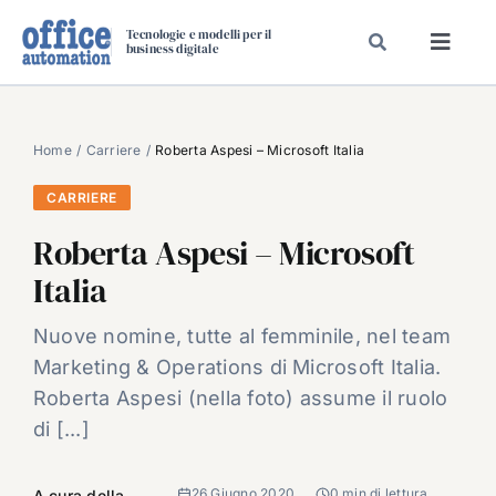
Salta
Tecnologie e modelli per il
al
business digitale
Toggl
contenuto
Navig
SPECIALI
SPECIAL PAPER
Home
Carriere
Roberta Aspesi – Microsoft Italia
TAVOLE ROTONDE DI REDAZIONE
CARRIERE
DAL MERCATO
Roberta Aspesi – Microsoft
CARRIERE
Italia
VIDEO
Nuove nomine, tutte al femminile, nel team
EVENTI
Marketing & Operations di Microsoft Italia.
CHI SIAMO
Roberta Aspesi (nella foto) assume il ruolo
di [...]
26 Giugno 2020
0 min di lettura
A cura della