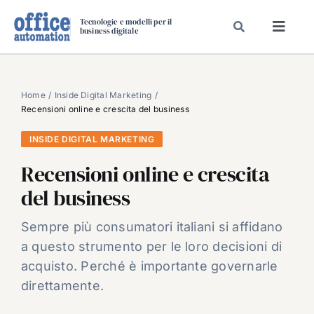
Salta
Tecnologie e modelli per il
al
business digitale
Toggl
contenuto
Navig
SPECIALI
SPECIAL PAPER
Home
Inside Digital Marketing
Recensioni online e crescita del business
TAVOLE ROTONDE DI REDAZIONE
INSIDE DIGITAL MARKETING
DAL MERCATO
Recensioni online e crescita
CARRIERE
del business
VIDEO
EVENTI
Sempre più consumatori italiani si affidano
a questo strumento per le loro decisioni di
CHI SIAMO
acquisto. Perché è importante governarle
direttamente.