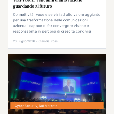
guardando al futuro
Connettività, voce e servizi ad alto valore aggiunto
per una trasformazione delle comunicazioni
aziendali capace di far convergere visione e
responsabilità in percorsi di crescita condivisi
23 Luglio 2026
·
Claudia Rossi
Cyber Security
,
Dal Mercato