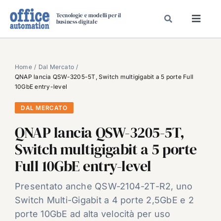
Salta
Tecnologie e modelli per il
al
business digitale
Toggl
contenuto
Navig
SPECIALI
SPECIAL PAPER
Home
Dal Mercato
QNAP lancia QSW-3205-5T, Switch multigigabit a 5 porte Full
TAVOLE ROTONDE DI REDAZIONE
10GbE entry-level
DAL MERCATO
DAL MERCATO
CARRIERE
QNAP lancia QSW-3205-5T,
VIDEO
Switch multigigabit a 5 porte
EVENTI
Full 10GbE entry-level
CHI SIAMO
Presentato anche QSW-2104-2T-R2, uno
Switch Multi-Gigabit a 4 porte 2,5GbE e 2
porte 10GbE ad alta velocità per uso