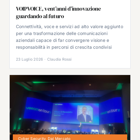
VOIPVOICE, vent’anni d’innovazione
guardando al futuro
Connettività, voce e servizi ad alto valore aggiunto
per una trasformazione delle comunicazioni
aziendali capace di far convergere visione e
responsabilità in percorsi di crescita condivisi
23 Luglio 2026
·
Claudia Rossi
Cyber Security
,
Dal Mercato