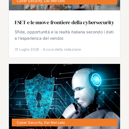
Cyber Security
,
Dal Mercato
ESET e le nuove frontiere della cybersecurity
Sfide, opportunità e la realtà italiana secondo i dati
e l’esperienza del vendor.
31 Luglio 2026
·
A cura della redazione
Cyber Security
,
Dal Mercato