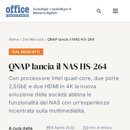
Salta
Tecnologie e modelli per il
al
business digitale
Toggl
contenuto
Navig
SPECIALI
SPECIAL PAPER
Home
Dal Mercato
QNAP lancia il NAS HS-264
TAVOLE ROTONDE DI REDAZIONE
DAL MERCATO
DAL MERCATO
QNAP lancia il NAS HS-264
CARRIERE
Con processore Intel quad-core, due porte
VIDEO
2,5GbE e due HDMI in 4K la nuova
EVENTI
soluzione della società abbina le
funzionalità del NAS con un’esperienza
CHI SIAMO
incentrata sulla multimedialità.
15 Aprile 2022
2 min di lettura
A cura della