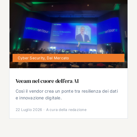
Cyber Security
,
Dal Mercato
Veeam nel cuore dell’era AI
Così il vendor crea un ponte tra resilienza dei dati
e innovazione digitale.
22 Luglio 2026
·
A cura della redazione