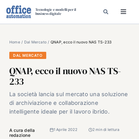
Salta
Tecnologie e modelli per il
al
business digitale
Toggl
contenuto
Navig
SPECIALI
SPECIAL PAPER
Home
Dal Mercato
QNAP, ecco il nuovo NAS TS-233
TAVOLE ROTONDE DI REDAZIONE
DAL MERCATO
DAL MERCATO
QNAP, ecco il nuovo NAS TS-
CARRIERE
233
VIDEO
La società lancia sul mercato una soluzione
EVENTI
di archiviazione e collaborazione
CHI SIAMO
intelligente ideale per il lavoro ibrido.
1 Aprile 2022
2 min di lettura
A cura della
redazione