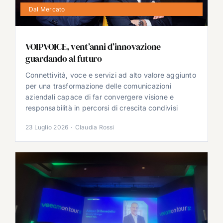
Dal Mercato
VOIPVOICE, vent’anni d’innovazione
guardando al futuro
Connettività, voce e servizi ad alto valore aggiunto
per una trasformazione delle comunicazioni
aziendali capace di far convergere visione e
responsabilità in percorsi di crescita condivisi
23 Luglio 2026
·
Claudia Rossi