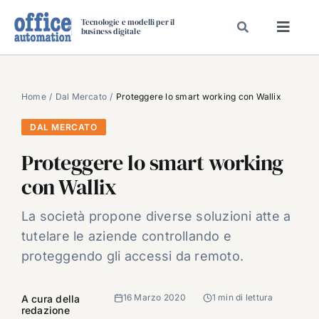
Salta
Tecnologie e modelli per il
al
business digitale
Toggl
contenuto
Navig
SPECIALI
SPECIAL PAPER
Home
Dal Mercato
Proteggere lo smart working con Wallix
TAVOLE ROTONDE DI REDAZIONE
DAL MERCATO
DAL MERCATO
Proteggere lo smart working
CARRIERE
con Wallix
VIDEO
La società propone diverse soluzioni atte a
EVENTI
tutelare le aziende controllando e
CHI SIAMO
proteggendo gli accessi da remoto.
16 Marzo 2020
1 min di lettura
A cura della
redazione