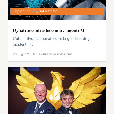
Cyber Security
,
Dal Mercato
Dynatrace introduce nuovi agenti AI
L'obbiettivo è automatizzare la gestione degli
incidenti IT.
28 Luglio 2026
·
A cura della redazione