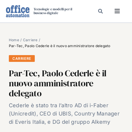
Salta
Tecnologie e modelli per il
al
business digitale
Toggl
contenuto
Navig
SPECIALI
SPECIAL PAPER
Home
Carriere
Par-Tec, Paolo Cederle è il nuovo amministratore delegato
TAVOLE ROTONDE DI REDAZIONE
CARRIERE
DAL MERCATO
Par-Tec, Paolo Cederle è il
CARRIERE
nuovo amministratore
VIDEO
delegato
EVENTI
CHI SIAMO
Cederle è stato tra l’altro AD di i-Faber
(Unicredit), CEO di UBIS, Country Manager
di Everis Italia, e DG del gruppo Alkemy