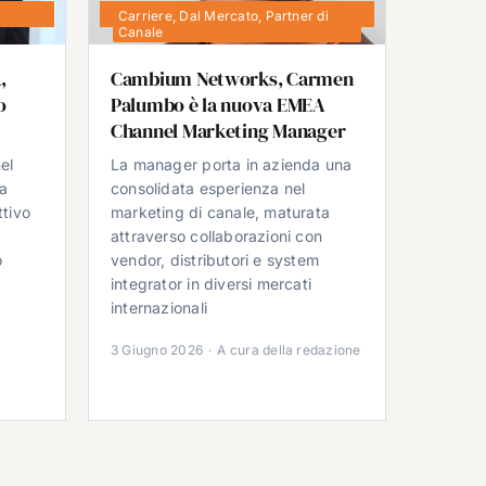
Carriere
,
Dal Mercato
,
Partner di
Canale
,
Cambium Networks, Carmen
o
Palumbo è la nuova EMEA
Channel Marketing Manager
el
La manager porta in azienda una
da
consolidata esperienza nel
ttivo
marketing di canale, maturata
attraverso collaborazioni con
o
vendor, distributori e system
integrator in diversi mercati
e
internazionali
3 Giugno 2026
·
A cura della redazione