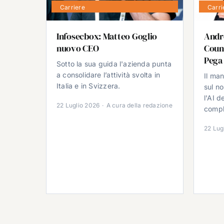
Carriere
Carri
Infosecbox: Matteo Goglio
Andr
nuovo CEO
Count
Pega
Sotto la sua guida l'azienda punta
a consolidare l’attività svolta in
Il ma
Italia e in Svizzera.
sul no
l'AI d
22 Luglio 2026
·
A cura della redazione
comple
22 Lug