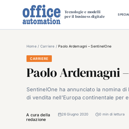
Salta
al
Tecnologie e modelli
SPECIA
per il business digitale
contenuto
Home
Carriere
Paolo Ardemagni – SentinelOne
CARRIERE
Paolo Ardemagni –
SentinelOne ha annunciato la nomina di 
di vendita nell’Europa continentale per e
26 Giugno 2020
0 min di lettura
A cura della
redazione