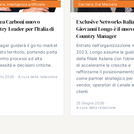
ere
,
Intelligenza artificiale
Carriere
,
Dal Mercato
ea Carboni nuovo
Exclusive Networks Italia
ry Leader per l’Italia di
Giovanni Longo è il nuov
Country Manager
nager guiderà il go-to-market
Entrato nell’organizzazione n
sto territorio, portando porta
2023, Longo assume la gui
entro processi ad alta
della filiale italiana con l’obie
ssità e decisioni critiche.
di accelerarne la crescita e
rafforzarne il posizionament
lio 2026
·
A cura della redazione
come partner strategico per
vendor, operatori di canale 
clienti
25 Giugno 2026
·
A cura della redazione