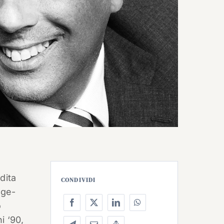
dita
CONDIVIDI
dge-
o
i ‘90,