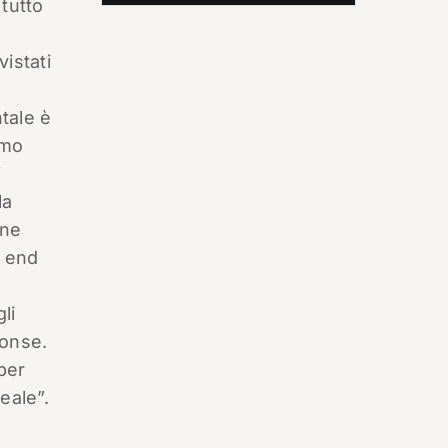
 tutto
istati
tale è
amo
i
la
one
o end
.
li
ponse.
per
eale”.