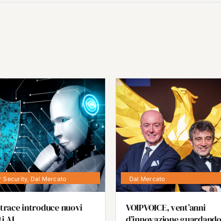
 Security
,
Dal Mercato
Dal Mercato
trace introduce nuovi
VOIPVOICE, vent’anni
i AI
d’innovazione guardando