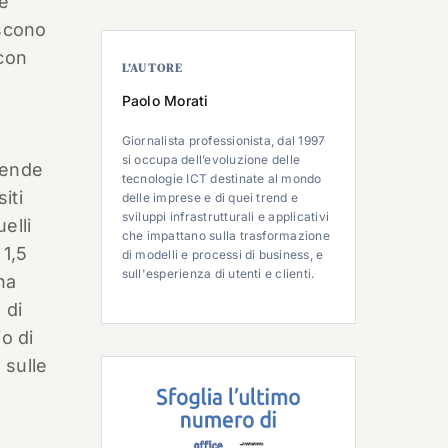
te
scono
 con
L’AUTORE
Paolo Morati
Giornalista professionista, dal 1997
si occupa dell’evoluzione delle
iende
tecnologie ICT destinate al mondo
iti
delle imprese e di quei trend e
sviluppi infrastrutturali e applicativi
elli
che impattano sulla trasformazione
 1,5
di modelli e processi di business, e
sull'esperienza di utenti e clienti.
 ha
 di
o di
 sulle