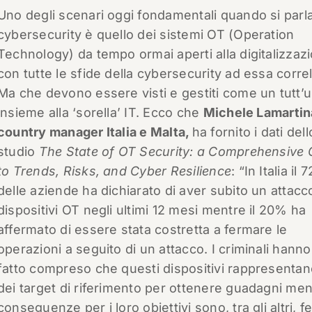
Uno degli scenari oggi fondamentali quando si parla
cybersecurity è quello dei sistemi OT (Operation
Technology) da tempo ormai aperti alla digitalizzaz
con tutte le sfide della cybersecurity ad essa correl
Ma che devono essere visti e gestiti come un tutt’
insieme alla ‘sorella’ IT. Ecco che
Michele Lamartin
country manager Italia e Malta,
ha fornito i dati dell
studio
The State of OT Security: a Comprehensive 
to Trends, Risks, and Cyber Resilience
: “In Italia il
delle aziende ha dichiarato di aver subito un attacco
dispositivi OT negli ultimi 12 mesi mentre il 20% ha
affermato di essere stata costretta a fermare le
operazioni a seguito di un attacco. I criminali hanno
fatto compreso che questi dispositivi rappresenta
dei target di riferimento per ottenere guadagni men
conseguenze per i loro obiettivi sono, tra gli altri, f