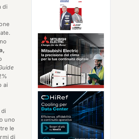
 di
ione
ate.
uno
a,
o
Guide
 72%
 ai
 di
no uno
tre le
ermi di