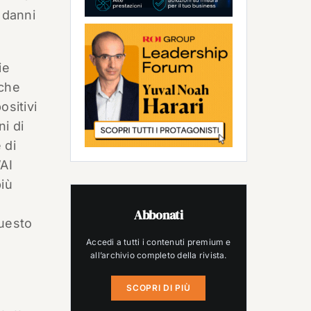
 danni
ie
 che
ositivi
i di
 di
’AI
più
Abbonati
questo
Accedi a tutti i contenuti premium e
all’archivio completo della rivista.
SCOPRI DI PIÙ