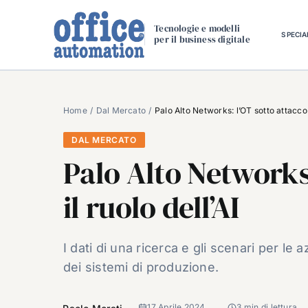
Salta
al
Tecnologie e modelli
SPECIA
per il business digitale
contenuto
Home
Dal Mercato
Palo Alto Networks: l’OT sotto attacco e
DAL MERCATO
Palo Alto Networks:
il ruolo dell’AI
I dati di una ricerca e gli scenari per le a
dei sistemi di produzione.
17 Aprile 2024
3 min di lettura