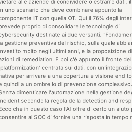
vietare alle aziende di condividere o estrarre dati, il
in uno scenario che deve combinare appunto la
componente IT con quella OT. Qui il 76% degli interv
prevede proprio di consolidare le tecnologie di
cybersecurity destinate ai due versanti. “Fondamen
la gestione preventiva del rischio, sulla quale abbi
investito molto negli ultimi anni, e la proposizione d
azioni di remediation. E poi c’è appunto il fronte del
‘platformization’ centrata sui dati, con un’integrazi
nativa per arrivare a una copertura e visione end t
e quindi a un ombrello di prevenzione complessivo
Senza dimenticare l’automazione nella gestione deg
incident secondo la regola della detection and res
Ecco che in questo caso l’AI offre di certo un aiuto 
consentire ai SOC di fornire una risposta in tempo r