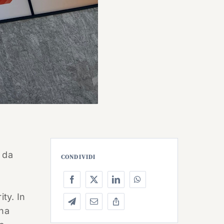
 da
CONDIVIDI
ity. In
 ha