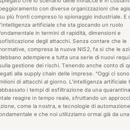
spiegato che lo scenario delle minacce è in costan
peggioramento con diverse organizzazioni che agi
su più fronti compreso lo spionaggio industriale. E
l’intelligenza artificiale che sta giocando un ruolo
fondamentale in termini di rapidità, dimensioni e
sofisticazione degli attacchi. Senza contare che le
normative, compresa la nuova NIS2, fa sì che le az
debbano adempiere a tutta una serie di nuovi requis
sulla gestione dei rischi. Tenendo anche conto di qu
legati alla supply chain delle imprese. “Oggi ci sono
milioni di attacchi al giorno. L’intelligenza artificiale
abbassato i tempi di esfiltrazione da una quarantina
tale reagire in tempo reale, sfruttando un approcci
azione, come la nostra, e tecnologie di automazione
 fondamentale e che noi utilizziamo ormai già da una