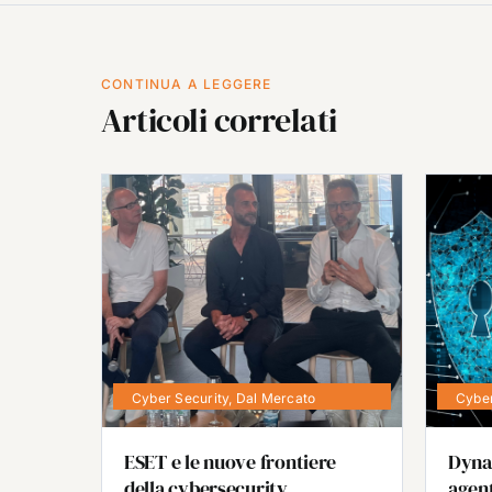
CONTINUA A LEGGERE
Articoli correlati
Cyber Security
,
Dal Mercato
Cyber
ESET e le nuove frontiere
Dyna
della cybersecurity
agent