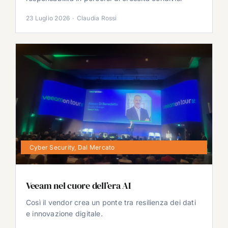
23 Luglio 2026
·
Claudia Rossi
Cyber Security
,
Dal Mercato
Veeam nel cuore dell’era AI
Così il vendor crea un ponte tra resilienza dei dati
e innovazione digitale.