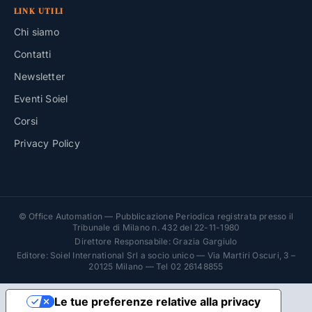
LINK UTILI
Chi siamo
Contatti
Newsletter
Eventi Soiel
Corsi
Privacy Policy
© Office Automation — Pubblicazione Periodica registrata presso il
Tribunale di Milano n. 432 del 22-11-1980
Direttore Responsabile: Grazia Gargiulo
Editore: Soiel International Srl a socio unico — Via Martiri Oscuri, 3 –
20125 Milano — Tel 02 26148855
Le tue preferenze relative alla privacy