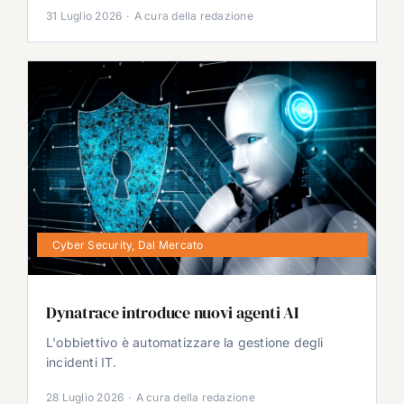
31 Luglio 2026
·
A cura della redazione
Cyber Security
,
Dal Mercato
Dynatrace introduce nuovi agenti AI
L'obbiettivo è automatizzare la gestione degli
incidenti IT.
28 Luglio 2026
·
A cura della redazione