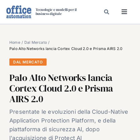
Salta
Tecnologie e modelli per il
al
business digitale
Toggl
contenuto
Navig
SPECIALI
SPECIAL PAPER
Home
Dal Mercato
Palo Alto Networks lancia Cortex Cloud 2.0 e Prisma AIRS 2.0
TAVOLE ROTONDE DI REDAZIONE
DAL MERCATO
DAL MERCATO
Palo Alto Networks lancia
CARRIERE
Cortex Cloud 2.0 e Prisma
VIDEO
AIRS 2.0
EVENTI
CHI SIAMO
Presentate le evoluzioni della Cloud-Native
Application Protection Platform, e della
piattaforma di sicurezza AI, dopo
l'acquisizione di Protect AI