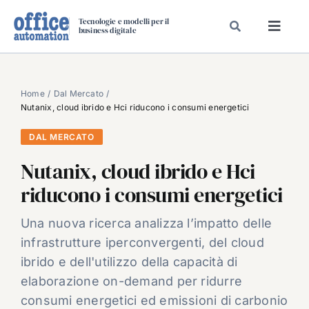
Salta
Tecnologie e modelli per il
al
business digitale
Toggl
contenuto
Navig
SPECIALI
SPECIAL PAPER
Home
Dal Mercato
Nutanix, cloud ibrido e Hci riducono i consumi energetici
TAVOLE ROTONDE DI REDAZIONE
DAL MERCATO
DAL MERCATO
Nutanix, cloud ibrido e Hci
CARRIERE
riducono i consumi energetici
VIDEO
EVENTI
Una nuova ricerca analizza l’impatto delle
infrastrutture iperconvergenti, del cloud
CHI SIAMO
ibrido e dell'utilizzo della capacità di
elaborazione on-demand per ridurre
consumi energetici ed emissioni di carbonio