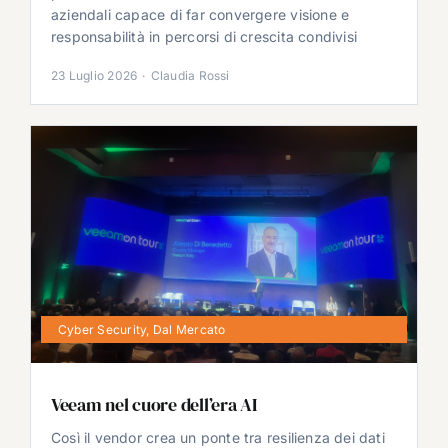
aziendali capace di far convergere visione e
responsabilità in percorsi di crescita condivisi
23 Luglio 2026
·
Claudia Rossi
Cyber Security
,
Dal Mercato
Veeam nel cuore dell’era AI
Così il vendor crea un ponte tra resilienza dei dati