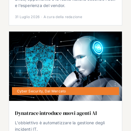
e l’esperienza del vendor.
31 Luglio 2026
·
A cura della redazione
Cyber Security
,
Dal Mercato
Dynatrace introduce nuovi agenti AI
L'obbiettivo è automatizzare la gestione degli
incidenti IT.