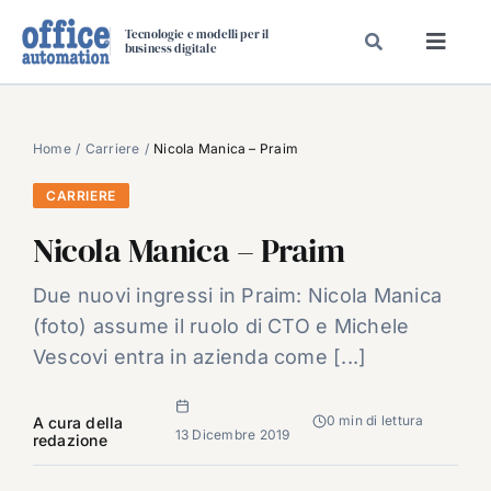
Salta
Tecnologie e modelli per il
al
business digitale
Toggl
contenuto
Navig
SPECIALI
SPECIAL PAPER
Home
Carriere
Nicola Manica – Praim
TAVOLE ROTONDE DI REDAZIONE
CARRIERE
DAL MERCATO
Nicola Manica – Praim
CARRIERE
Due nuovi ingressi in Praim: Nicola Manica
VIDEO
(foto) assume il ruolo di CTO e Michele
EVENTI
Vescovi entra in azienda come [...]
CHI SIAMO
0 min di lettura
A cura della
13 Dicembre 2019
redazione