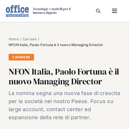
Salta
Tecnologie e modelli per il
al
business digitale
Toggl
contenuto
Navig
SPECIALI
SPECIAL PAPER
Home
Carriere
NFON Italia, Paolo Fortuna è il nuovo Managing Director
TAVOLE ROTONDE DI REDAZIONE
CARRIERE
DAL MERCATO
NFON Italia, Paolo Fortuna è il
CARRIERE
nuovo Managing Director
VIDEO
EVENTI
La nomina segna una nuova fase di crescita
per la società nel nostro Paese. Focus su
CHI SIAMO
large account, contact center ed
espansione della rete di partner.