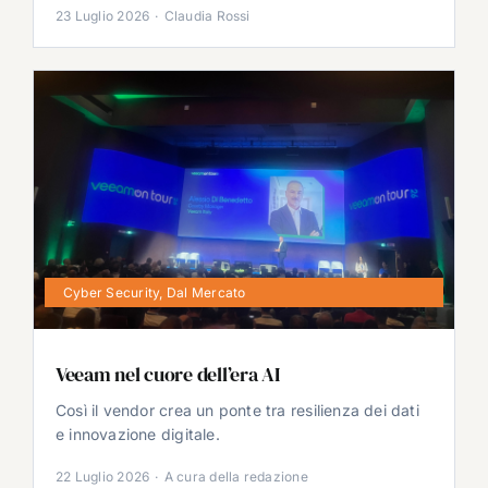
23 Luglio 2026
·
Claudia Rossi
Cyber Security
,
Dal Mercato
Veeam nel cuore dell’era AI
Così il vendor crea un ponte tra resilienza dei dati
e innovazione digitale.
22 Luglio 2026
·
A cura della redazione