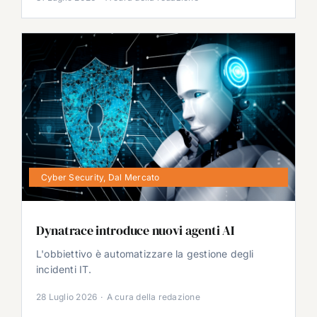
Cyber Security
,
Dal Mercato
Dynatrace introduce nuovi agenti AI
L'obbiettivo è automatizzare la gestione degli
incidenti IT.
28 Luglio 2026
·
A cura della redazione