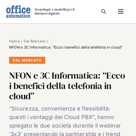
Salta
Tecnologie e modelli per il
al
business digitale
Toggl
contenuto
Navig
SPECIALI
SPECIAL PAPER
Home
Dal Mercato
NFON e 3C Informatica: “Ecco i benefici della telefonia in cloud”
TAVOLE ROTONDE DI REDAZIONE
DAL MERCATO
DAL MERCATO
NFON e 3C Informatica: “Ecco
CARRIERE
i benefici della telefonia in
VIDEO
cloud”
EVENTI
CHI SIAMO
“Sicurezza, convenienza e flessibilità:
questi i vantaggi del Cloud PBX”, hanno
spiegato le due società durante il webinar
‘3x3’ presentando la partnership e i trend