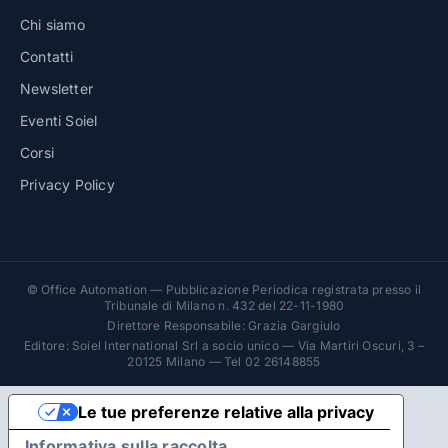
Chi siamo
Contatti
Newsletter
Eventi Soiel
Corsi
Privacy Policy
© Office Automation — Pubblicazione Periodica registrata presso il
Tribunale di Milano n. 432 del 22-11-1980
Direttore Responsabile: Grazia Gargiulo
Editore: Soiel International Srl a socio unico — Via Martiri Oscuri, 3 –
20125 Milano — Tel 02 26148855
Le tue preferenze relative alla privacy
Informativa sulla raccolta