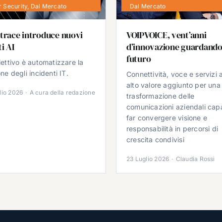
 Security
,
Dal Mercato
Dal Mercato
trace introduce nuovi
VOIPVOICE, vent’anni
i AI
d’innovazione guardando
futuro
iettivo è automatizzare la
ne degli incidenti IT.
Connettività, voce e servizi 
alto valore aggiunto per una
lio 2026
·
A cura della redazione
trasformazione delle
comunicazioni aziendali cap
far convergere visione e
responsabilità in percorsi di
crescita condivisi
23 Luglio 2026
·
Claudia Rossi