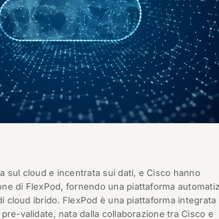
 sul cloud e incentrata sui dati, e Cisco hanno
one di FlexPod, fornendo una piattaforma automati
di cloud ibrido. FlexPod è una piattaforma integrata 
pre-validate, nata dalla collaborazione tra Cisco e