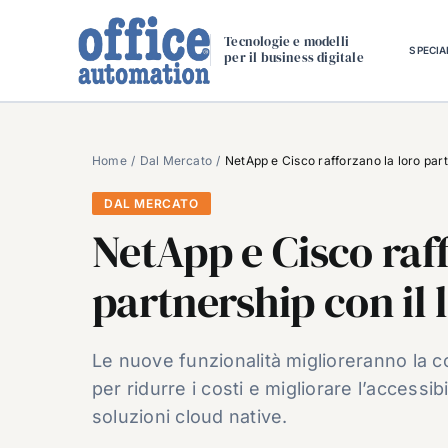
Salta
al
Tecnologie e modelli
SPECIA
per il business digitale
contenuto
Home
Dal Mercato
NetApp e Cisco rafforzano la loro part
DAL MERCATO
NetApp e Cisco raff
partnership con il 
Le nuove funzionalità miglioreranno la co
per ridurre i costi e migliorare l’accessibi
soluzioni cloud native.