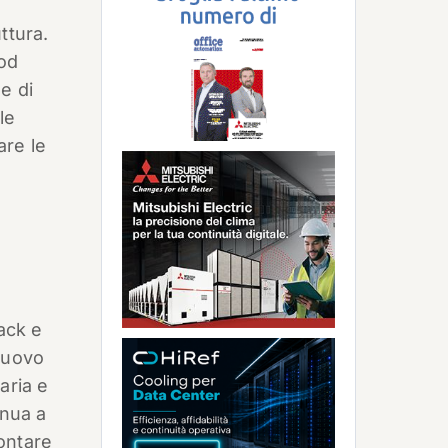
ttura.
Pod
e di
le
are le
ack e
 nuovo
aria e
inua a
ontare