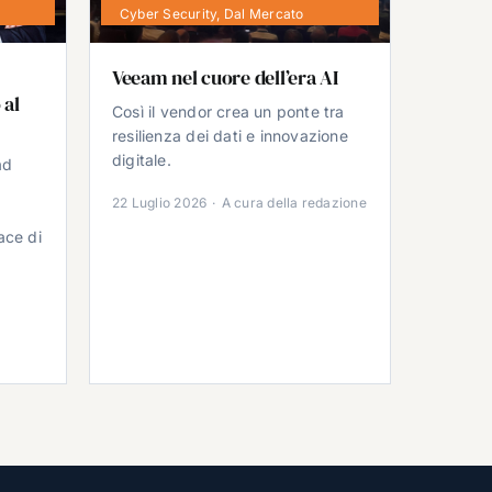
Cyber Security
,
Dal Mercato
Veeam nel cuore dell’era AI
 al
Così il vendor crea un ponte tra
resilienza dei dati e innovazione
digitale.
ad
22 Luglio 2026
·
A cura della redazione
ace di