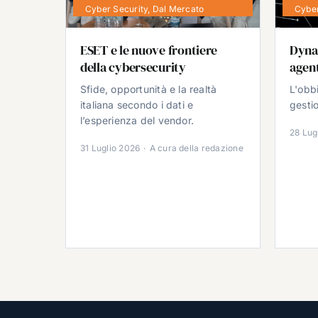
Cyber Security
,
Dal Mercato
Cyber
ESET e le nuove frontiere
Dyna
della cybersecurity
agent
Sfide, opportunità e la realtà
L'obb
italiana secondo i dati e
gestio
l’esperienza del vendor.
28 Lug
31 Luglio 2026
·
A cura della redazione