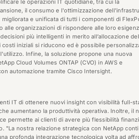
ficare le operazioni IT quotidiane, tra cui la
nsione, il consumo e l'ottimizzazione dell'infrastru
migliorata e unificata di tutti i componenti di Flex
 alle organizzazioni di rispondere alle loro esigenz
isioni più intelligenti in merito all’allocazione del
costi iniziali si riducono ed è possibile personalizz
ll'utilizzo. Infine, la soluzione propone una nuova
e NetApp Cloud Volumes ONTAP (CVO) in AWS e
on automazione tramite Cisco Intersight.
i IT di ottenere nuovi insight con visibilità full-st
he aumentano la produttività operativa. Inoltre, il
ermette ai clienti di avere più flessibilità finanzi
uso. "La nostra relazione strategica con NetApp cont
una profonda integrazione tecnologica volta ad affr