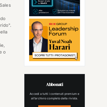
 Sales
ido
rido".
ella
ie,
e o
Abbonati
Accedi a tutti i contenuti premium e
all’archivio completo della rivista.