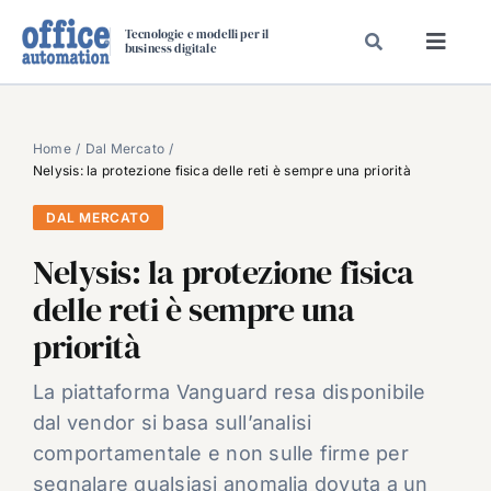
Salta
Tecnologie e modelli per il
al
business digitale
Toggl
contenuto
Navig
SPECIALI
SPECIAL PAPER
Home
Dal Mercato
Nelysis: la protezione fisica delle reti è sempre una priorità
TAVOLE ROTONDE DI REDAZIONE
DAL MERCATO
DAL MERCATO
Nelysis: la protezione fisica
CARRIERE
delle reti è sempre una
VIDEO
priorità
EVENTI
CHI SIAMO
La piattaforma Vanguard resa disponibile
dal vendor si basa sull’analisi
comportamentale e non sulle firme per
segnalare qualsiasi anomalia dovuta a un