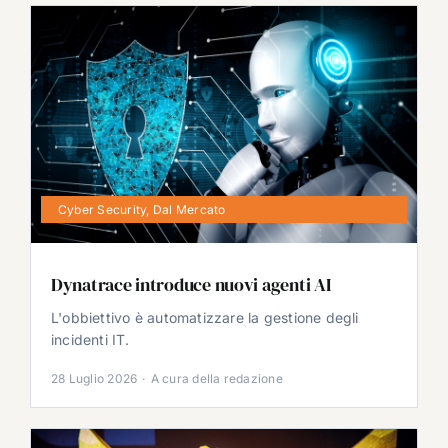
Cyber Security
,
Dal Mercato
Dynatrace introduce nuovi agenti AI
L'obbiettivo è automatizzare la gestione degli
incidenti IT.
28 Luglio 2026
·
A cura della redazione