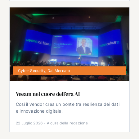
Cyber Security
,
Dal Mercato
Veeam nel cuore dell’era AI
Così il vendor crea un ponte tra resilienza dei dati
e innovazione digitale.
22 Luglio 2026
·
A cura della redazione