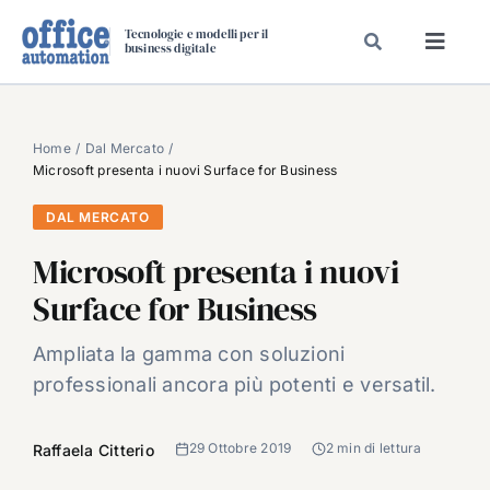
Salta
Tecnologie e modelli per il
al
business digitale
Toggl
contenuto
Navig
SPECIALI
SPECIAL PAPER
Home
Dal Mercato
Microsoft presenta i nuovi Surface for Business
TAVOLE ROTONDE DI REDAZIONE
DAL MERCATO
DAL MERCATO
Microsoft presenta i nuovi
CARRIERE
Surface for Business
VIDEO
EVENTI
Ampliata la gamma con soluzioni
professionali ancora più potenti e versatil.
CHI SIAMO
29 Ottobre 2019
2 min di lettura
Raffaela Citterio