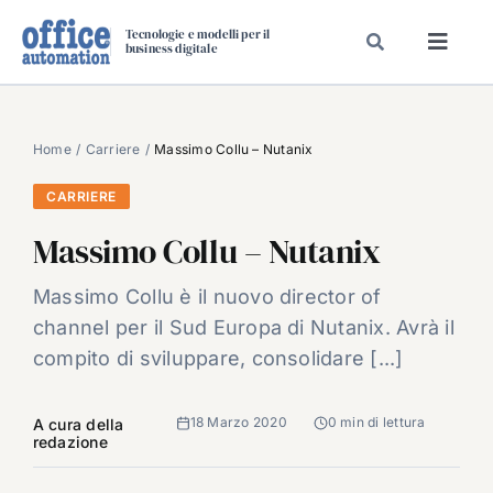
Salta
Tecnologie e modelli per il
al
business digitale
Toggl
contenuto
Navig
SPECIALI
SPECIAL PAPER
Home
Carriere
Massimo Collu – Nutanix
TAVOLE ROTONDE DI REDAZIONE
CARRIERE
DAL MERCATO
Massimo Collu – Nutanix
CARRIERE
Massimo Collu è il nuovo director of
VIDEO
channel per il Sud Europa di Nutanix. Avrà il
EVENTI
compito di sviluppare, consolidare [...]
CHI SIAMO
18 Marzo 2020
0 min di lettura
A cura della
redazione