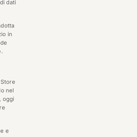
di dati
adotta
io in
nde
.
rStore
do nel
, oggi
re
he e