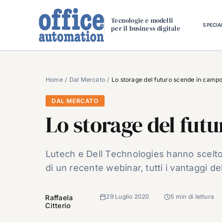
Salta
al
Tecnologie e modelli
SPECIA
per il business digitale
contenuto
Home
Dal Mercato
Lo storage del futuro scende in camp
DAL MERCATO
Lo storage del fut
Lutech e Dell Technologies hanno scelto l
di un recente webinar, tutti i vantaggi 
29 Luglio 2020
5 min di lettura
Raffaela
Citterio