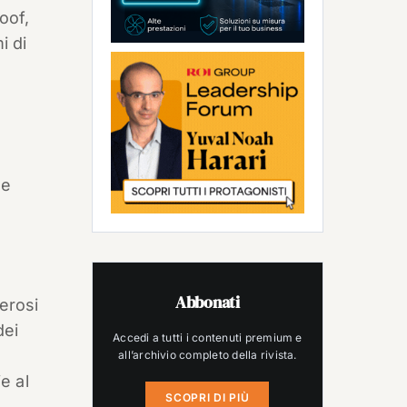
oof,
i di
he
Abbonati
erosi
dei
Accedi a tutti i contenuti premium e
e
all’archivio completo della rivista.
e al
SCOPRI DI PIÙ