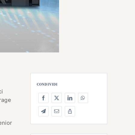
CONDIVIDI
ci
orage
enior