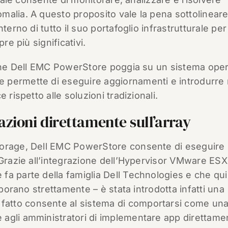
malia. A questo proposito vale la pena sottolinear
terno di tutto il suo portafoglio infrastrutturale per
re più significativi.
o che Dell EMC PowerStore poggia su un sistema oper
he permette di eseguire aggiornamenti e introdurre
 rispetto alle soluzioni tradizionali.
zioni direttamente sull’array
torage, Dell EMC PowerStore consente di eseguire
 Grazie all’integrazione dell’Hypervisor VMware ESX
a parte della famiglia Dell Technologies e che quin
aborano strettamente – è stata introdotta infatti una
i fatto consente al sistema di comportarsi come un
agli amministratori di implementare app direttame