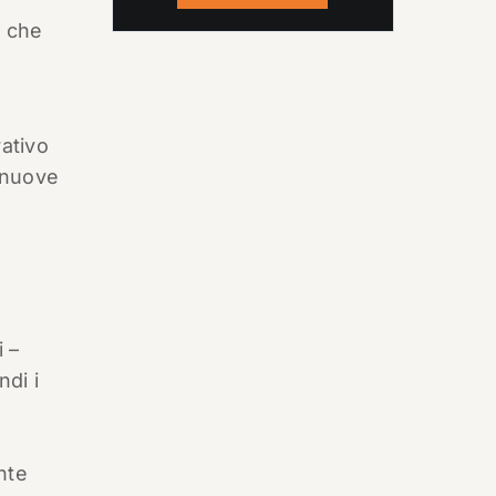
e che
ativo
 nuove
i –
di i
a
nte