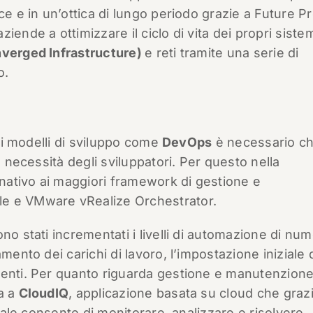
ce e in un’ottica di lungo periodo grazie a Future Pr
ende a ottimizzare il ciclo di vita dei propri sistem
verged Infrastructure)
e reti tramite una serie di
o.
 di modelli di sviluppo come
DevOps
è necessario c
e necessità degli sviluppatori. Per questo nella
 nativo ai maggiori framework di gestione e
le e VMware vRealize Orchestrator.
no stati incrementati i livelli di automazione di num
mento dei carichi di lavoro, l’impostazione iniziale 
menti. Per quanto riguarda gestione e manutenzion
a a
CloudIQ
, applicazione basata su cloud che grazi
ciale consente di monitorare, analizzare e risolvere