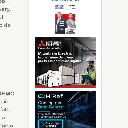
po
very,
ul
o del
i
l EMC
 più
fatto
ta
rcorso