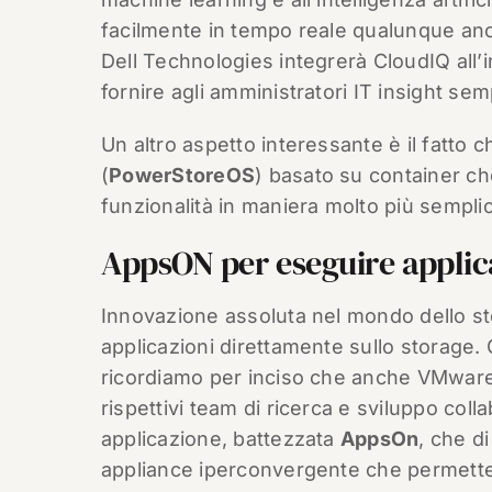
facilmente in tempo reale qualunque ano
Dell Technologies integrerà CloudIQ all’in
fornire agli amministratori IT insight semp
Un altro aspetto interessante è il fatt
(
PowerStoreOS
) basato su container c
funzionalità in maniera molto più semplice
AppsON per eseguire applica
Innovazione assoluta nel mondo dello s
applicazioni direttamente sullo storage.
ricordiamo per inciso che anche VMware f
rispettivi team di ricerca e sviluppo coll
applicazione, battezzata
AppsOn
, che d
appliance iperconvergente che permette 