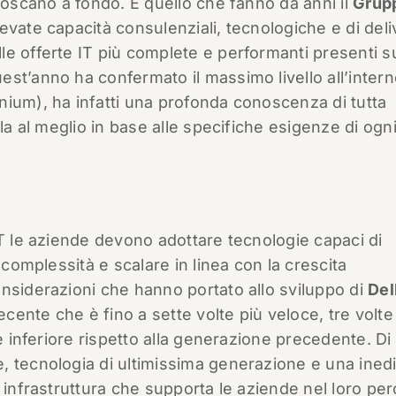
noscano a fondo. È quello che fanno da anni il
Grup
evate capacità consulenziali, tecnologiche e di deli
le offerte IT più complete e performanti presenti s
st’anno ha confermato il massimo livello all’intern
nium), ha infatti una profonda conoscenza di tutta
la al meglio in base alle specifiche esigenze di ogn
IT le aziende devono adottare tecnologie capaci di
 complessità e scalare in linea con la crescita
nsiderazioni che hanno portato allo sviluppo di
Del
 recente che è fino a sette volte più veloce, tre volte
e inferiore rispetto alla generazione precedente. Di 
, tecnologia di ultimissima generazione e una inedi
 infrastruttura che supporta le aziende nel loro pe