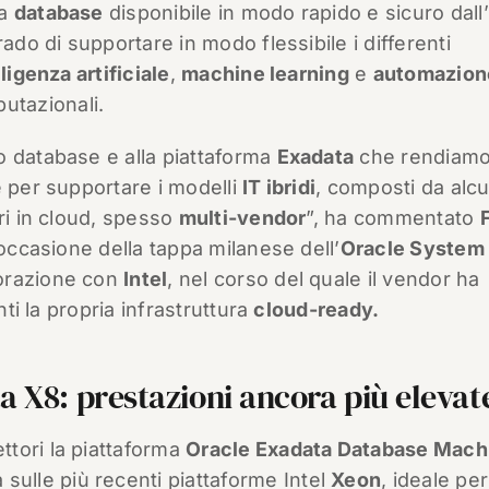
ma
database
disponibile in modo rapido e sicuro dall’
rado di supportare in modo flessibile i differenti
lligenza artificiale
,
machine learning
e
automazion
tazionali.
o database e alla piattaforma
Exadata
che rendiam
e per supportare i modelli
IT ibridi
, composti da alcu
ri in cloud, spesso
multi-vendor
”, ha commentato
occasione della tappa milanese dell’
Oracle System
borazione con
Intel
, nel corso del quale il vendor ha
nti la propria infrastruttura
cloud-ready.
 X8: prestazioni ancora più elevat
lettori la piattaforma
Oracle Exadata Database Mach
a sulle più recenti piattaforme Intel
Xeon
, ideale per