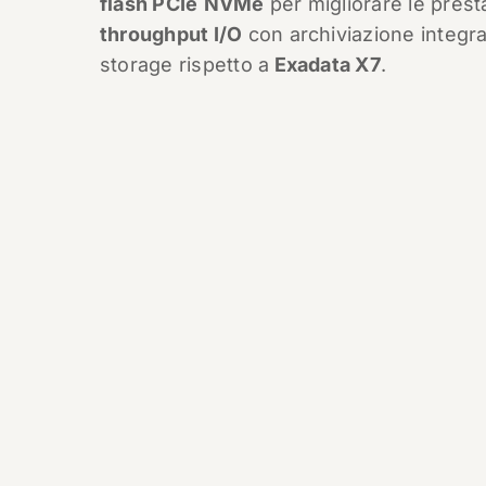
flash PCIe
NVMe
per migliorare le prest
throughput I/O
con archiviazione integra
storage rispetto a
Exadata X7
.