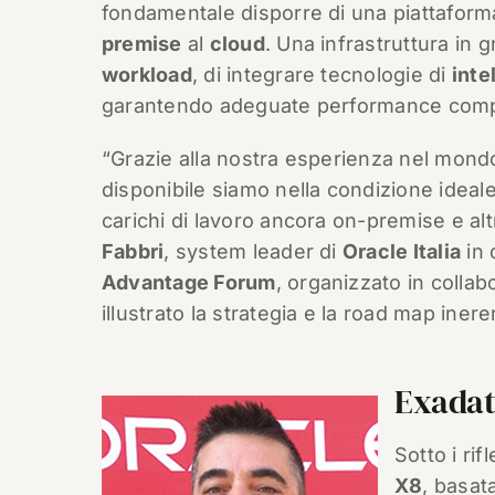
fondamentale disporre di una piattafor
premise
al
cloud
. Una infrastruttura in g
workload
, di integrare tecnologie di
inte
garantendo adeguate performance compu
“Grazie alla nostra esperienza nel mond
disponibile siamo nella condizione ideal
carichi di lavoro ancora on-premise e alt
Fabbri
, system leader di
Oracle Italia
in 
Advantage Forum
, organizzato in colla
illustrato la strategia e la road map inere
Exadata
Sotto i rif
X8
, basat