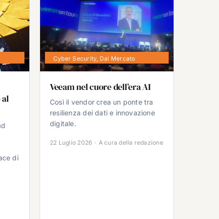
Cyber Security
,
Dal Mercato
Veeam nel cuore dell’era AI
 al
Così il vendor crea un ponte tra
resilienza dei dati e innovazione
digitale.
ad
22 Luglio 2026
·
A cura della redazione
ace di