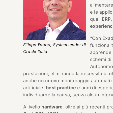
alimentare 
e le applic
quali
ERP
,
experien
“Con Exada
Filippo Fabbri, System leader di
funzionali
Oracle Italia
apprende e
schemi di 
Autonomous
prestazioni, eliminando la necessità di o
anche un nuovo monitoraggio automatizza
artificiale,
best practice
e anni di esperi
individuarne la causa, senza alcun inte
A livello
hardware
, oltre ai più recenti 