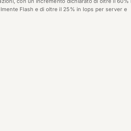
azioni, con un incremento dichiarato di oltre il 60% 
lmente Flash e di oltre il 25% in Iops per server e