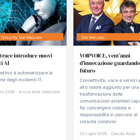
 Security
,
Dal Mercato
Dal Mercato
trace introduce nuovi
VOIPVOICE, vent’anni
i AI
d’innovazione guardando
futuro
iettivo è automatizzare la
ne degli incidenti IT.
Connettività, voce e servizi 
alto valore aggiunto per una
lio 2026
·
A cura della redazione
trasformazione delle
comunicazioni aziendali cap
far convergere visione e
responsabilità in percorsi di
crescita condivisi
23 Luglio 2026
·
Claudia Rossi