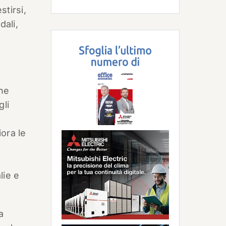
stirsi,
dali,
che
gli
ora le
lie e
a