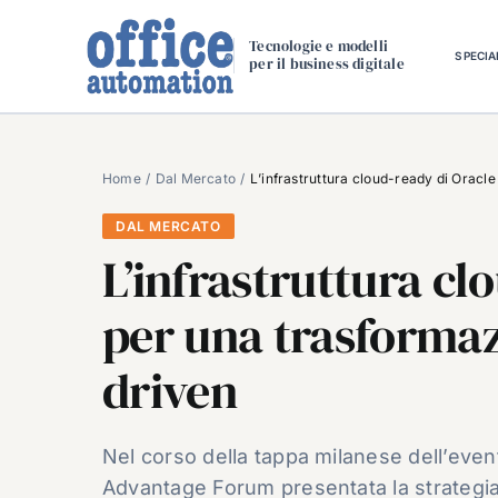
Salta
al
Tecnologie e modelli
SPECIA
per il business digitale
contenuto
Home
Dal Mercato
L’infrastruttura cloud-ready di Oracl
DAL MERCATO
L’infrastruttura cl
per una trasformaz
driven
Nel corso della tappa milanese dell’even
Advantage Forum presentata la strategia