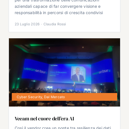
aziendali capace di far convergere visione e
responsabilità in percorsi di crescita condivisi
23 Luglio 2026
·
Claudia Rossi
Cyber Security
,
Dal Mercato
Veeam nel cuore dell’era AI
Così il vendor crea un ponte tra resilienza dei dati