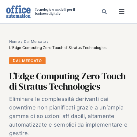
Salta
Tecnologie e modelli per il
al
business digitale
Toggl
contenuto
Navig
SPECIALI
SPECIAL PAPER
Home
Dal Mercato
L’Edge Computing Zero Touch di Stratus Technologies
TAVOLE ROTONDE DI REDAZIONE
DAL MERCATO
DAL MERCATO
L’Edge Computing Zero Touch
CARRIERE
di Stratus Technologies
VIDEO
EVENTI
Eliminare le complessità derivanti dai
downtime non pianificati grazie a un’ampia
CHI SIAMO
gamma di soluzioni affidabili, altamente
automatizzate e semplici da implementare e
gestire.