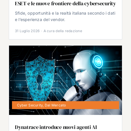
ESET e le nuove frontiere della cybersecurity
Sfide, opportunità e la realtà italiana secondo i dati
e l’esperienza del vendor.
31 Luglio 2026
·
A cura della redazione
Cyber Security
,
Dal Mercato
Dynatrace introduce nuovi agenti AI