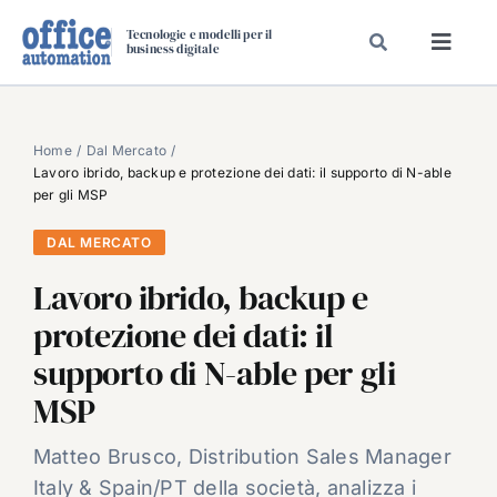
Salta
Tecnologie e modelli per il
al
business digitale
Toggl
contenuto
Navig
SPECIALI
SPECIAL PAPER
Home
Dal Mercato
Lavoro ibrido, backup e protezione dei dati: il supporto di N-able
TAVOLE ROTONDE DI REDAZIONE
per gli MSP
DAL MERCATO
DAL MERCATO
CARRIERE
Lavoro ibrido, backup e
VIDEO
protezione dei dati: il
EVENTI
supporto di N-able per gli
CHI SIAMO
MSP
Matteo Brusco, Distribution Sales Manager
Italy & Spain/PT della società, analizza i