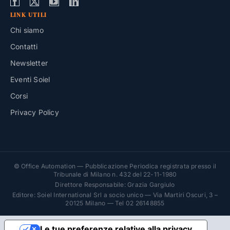
LINK UTILI
Chi siamo
Contatti
Newsletter
Eventi Soiel
Corsi
Privacy Policy
© Office Automation — Pubblicazione Periodica registrata presso il
Tribunale di Milano n. 432 del 22-11-1980
Direttore Responsabile: Grazia Gargiulo
Editore: Soiel International Srl a socio unico — Via Martiri Oscuri, 3 –
20125 Milano — Tel 02 26148855
Le tue preferenze relative alla privacy