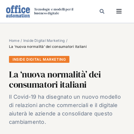
Salta
Tecnologie e modelli per il
al
business digitale
Toggl
contenuto
Navig
SPECIALI
SPECIAL PAPER
Home
Inside Digital Marketing
La ‘nuova normalità’ dei consumatori italiani
TAVOLE ROTONDE DI REDAZIONE
INSIDE DIGITAL MARKETING
DAL MERCATO
La ‘nuova normalità’ dei
CARRIERE
consumatori italiani
VIDEO
EVENTI
Il Covid-19 ha disegnato un nuovo modello
di relazioni anche commerciali e il digitale
CHI SIAMO
aiuterà le aziende a consolidare questo
cambiamento.