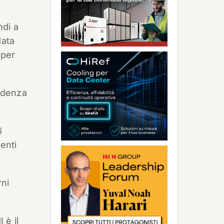
ndi a
data
 per
cadenza
6
enti
ni
 è il