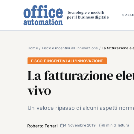
Salta
al
Tecnologie e modelli
SPECIA
per il business digitale
contenuto
Home
Fisco e incentivi all'innovazione
La fatturazione el
FISCO E INCENTIVI ALL'INNOVAZIONE
La fatturazione ele
vivo
Un veloce ripasso di alcuni aspetti norma
4 Novembre 2019
6 min di lettura
Roberto Ferrari