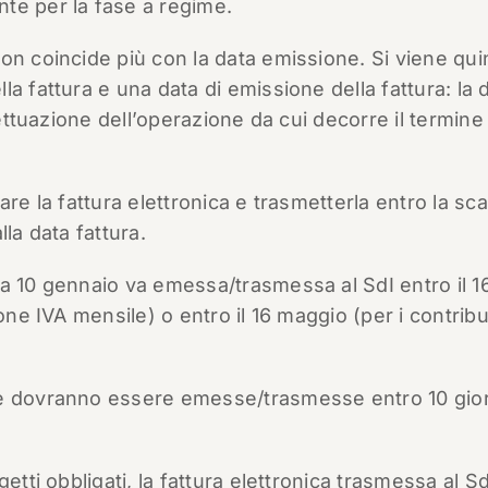
te per la fase a regime.
on coincide più con la data emissione. Si viene qui
a fattura e una data di emissione della fattura: la 
fettuazione dell’operazione da cui decorre il termine
are la fattura elettronica e trasmetterla entro la s
la data fattura.
a 10 gennaio va emessa/trasmessa al SdI entro il 1
one IVA mensile) o entro il 16 maggio (per i contribu
re dovranno essere emesse/trasmesse entro 10 gior
tti obbligati, la fattura elettronica trasmessa al SdI