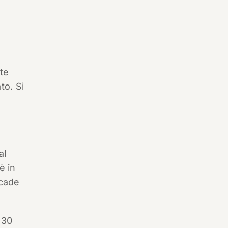
te
to. Si
a
al
è in
scade
 30