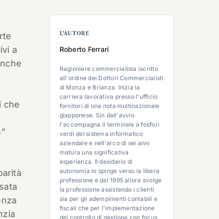
L’AUTORE
rte
ivi a
Roberto Ferrari
anche
Ragioniere commercialista iscritto
all'ordine dei Dottori Commercialisti
di Monza e Brianza. Inizia la
carriera lavorativa presso l'ufficio
i che
fornitori di una nota multinazionale
giapponese. Sin dall'avvio
l'accompagna il terminale a fosfori
8
”
verdi del sistema informatico
aziendale e nell'arco di sei anni
matura una significativa
esperienza. Il desiderio di
autonomia lo spinge verso la libera
parità
professione e dal 1995 allora svolge
ssata
la professione assistendo i clienti
enza
sia per gli adempimenti contabili e
fiscali che per l'implementazione
nzia
del controllo di gestione con focus