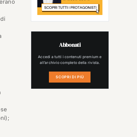
 erano
di
a
Abbonati
Accedi a tutti i contenuti premium e
all’archivio completo della rivista.
SCOPRI DI PIÙ
n
ese
ni);
n