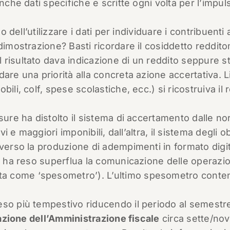
nche dati specifiche e scritte ogni volta per l’impul
o dell’utilizzare i dati per individuare i contribuenti 
dimostrazione? Basti ricordare il cosiddetto reddit
risultato dava indicazione di un reddito seppure s
are una priorità alla concreta azione accertativa. Li
ili, colf, spese scolastiche, ecc.) si ricostruiva il 
sure ha distolto il sistema di accertamento dalle no
vi e maggiori imponibili, dall’altra, il sistema degli o
 verso la produzione di adempimenti in formato digit
he ha reso superflua la comunicazione delle operazio
a come ‘spesometro’). L’ultimo spesometro conten
eso più tempestivo riducendo il periodo al semestr
azione dell’Amministrazione fiscale
circa sette/no