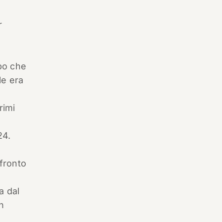
e
r
po che
le era
rimi
24.
nfronto
a dal
n
e