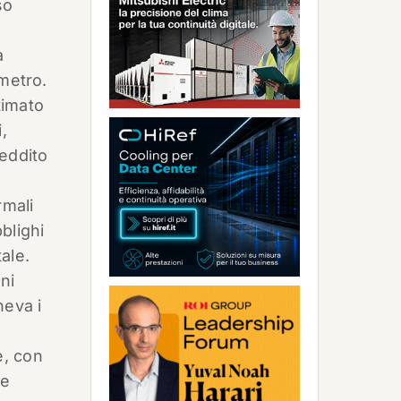
so
a
ometro.
timato
,
reddito
rmali
bblighi
ale.
ni
eva i
e, con
ve