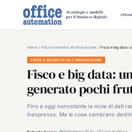
Salta
al
Tecnologie e modelli
SPECIA
per il business digitale
contenuto
Home
Fisco e incentivi all'innovazione
Fisco e big data: 
FISCO E INCENTIVI ALL'INNOVAZIONE
Fisco e big data: 
generato pochi frut
Fino a oggi nonostante la mole di dati rac
inespresso. Ma le cose sembrano destin
28 Febbraio 2020
7 min di lettura