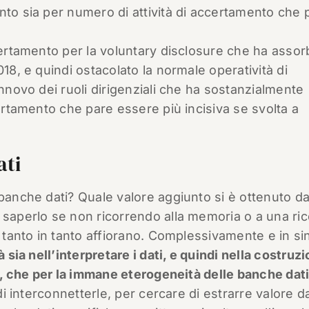
nto sia per numero di attività di accertamento che 
certamento per la voluntary disclosure che ha assor
018, e quindi ostacolato la normale operatività di
innovo dei ruoli dirigenziali che ha sostanzialmente
certamento che pare essere più incisiva se svolta a
ati
banche dati? Quale valore aggiunto si è ottenuto da
 saperlo se non ricorrendo alla memoria o a una ri
i tanto in tanto affiorano. Complessivamente e in sin
tà sia nell’interpretare i dati, e quindi nella costruzi
se, che per la immane eterogeneità delle banche dat
 di interconnetterle, per cercare di estrarre valore da