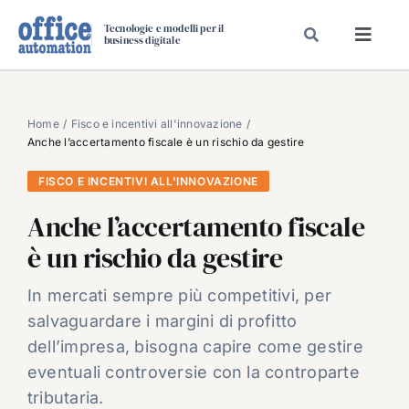
Salta
Tecnologie e modelli per il
al
business digitale
Toggl
contenuto
Navig
SPECIALI
SPECIAL PAPER
Home
Fisco e incentivi all'innovazione
Anche l’accertamento fiscale è un rischio da gestire
TAVOLE ROTONDE DI REDAZIONE
FISCO E INCENTIVI ALL'INNOVAZIONE
DAL MERCATO
Anche l’accertamento fiscale
CARRIERE
è un rischio da gestire
VIDEO
EVENTI
In mercati sempre più competitivi, per
salvaguardare i margini di profitto
CHI SIAMO
dell’impresa, bisogna capire come gestire
eventuali controversie con la controparte
tributaria.