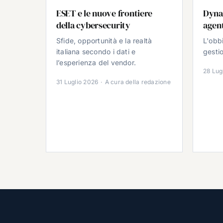
ESET e le nuove frontiere
Dyna
della cybersecurity
agent
Sfide, opportunità e la realtà
L'obb
italiana secondo i dati e
gestio
l’esperienza del vendor.
28 Lug
31 Luglio 2026
·
A cura della redazione