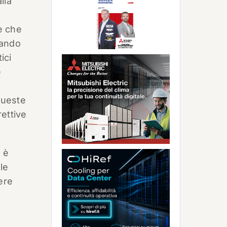
lla
e che
zando
ici
e
 queste
rettive
 è
le
ere