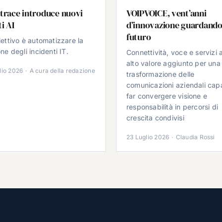
trace introduce nuovi
VOIPVOICE, vent’anni
i AI
d’innovazione guardando
futuro
iettivo è automatizzare la
ne degli incidenti IT.
Connettività, voce e servizi 
alto valore aggiunto per una
lio 2026
·
A cura della redazione
trasformazione delle
comunicazioni aziendali cap
far convergere visione e
responsabilità in percorsi di
crescita condivisi
23 Luglio 2026
·
Claudia Rossi