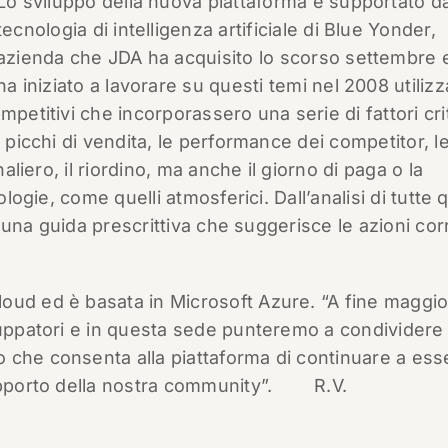
Lo sviluppo della nuova piattaforma è supportato da
tecnologia di intelligenza artificiale di Blue Yonder,
azienda che JDA ha acquisito lo scorso settembre 
ha iniziato a lavorare su questi temi nel 2008 utiliz
petitivi che incorporassero una serie di fattori crit
i picchi di vendita, le performance dei competitor, l
naliero, il riordino, ma anche il giorno di paga o la
ologie, come quelli atmosferici. Dall’analisi di tutte
re una guida prescrittiva che suggerisce le azioni cor
oud ed è basata in Microsoft Azure. “A fine maggio
luppatori e in questa sede punteremo a condividere 
 che consenta alla piattaforma di continuare a ess
upporto della nostra community”.
R.V.