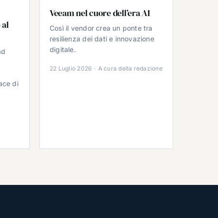
Veeam nel cuore dell’era AI
 al
Così il vendor crea un ponte tra
resilienza dei dati e innovazione
digitale.
ad
22 Luglio 2026
·
A cura della redazione
ace di