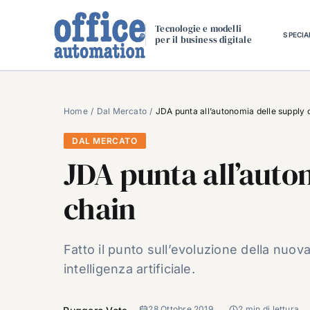
Salta
al
Tecnologie e modelli
SPECIA
per il business digitale
contenuto
Home
Dal Mercato
JDA punta all’autonomia delle supply 
DAL MERCATO
JDA punta all’auto
chain
Fatto il punto sull’evoluzione della nuova
intelligenza artificiale.
28 Ottobre 2019
2 min di lettura