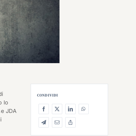
di
CONDIVIDI
o lo
se JDA
i