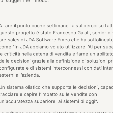
di suggerirne il modo.
A fare il punto poche settimane fa sul percorso fatt
questo progetto è stato Francesco Galati, senior di
pre sales di JDA Software Emea che ha sottolineat
come “in JDA abbiamo voluto utilizzare l’AI per sup
le criticità nella catena di vendita e farne un abilitat
delle decisioni grazie alla definizione di soluzioni p
configurate e di sistemi interconnessi con dati inte
esterni all’azienda.
Un sistema olistico che supporta le decisioni, capac
tracciare e capire l’impatto sulle vendite con
un’accuratezza superiore
ai sistemi di oggi”.