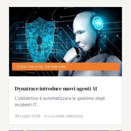
Cyber Security
,
Dal Mercato
Dynatrace introduce nuovi agenti AI
L'obbiettivo è automatizzare la gestione degli
incidenti IT.
28 Luglio 2026
·
A cura della redazione