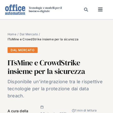
Salta
Tecnologie e modelli per il
al
business digitale
Toggl
contenuto
Navig
SPECIALI
SPECIAL PAPER
Home
Dal Mercato
ITsMine e CrowdStrike insieme per la sicurezza
TAVOLE ROTONDE DI REDAZIONE
DAL MERCATO
DAL MERCATO
ITsMine e CrowdStrike
CARRIERE
insieme per la sicurezza
VIDEO
EVENTI
Disponibile un’integrazione tra le rispettive
tecnologie per la protezione dai data
CHI SIAMO
breach.
1 min di lettura
A cura della