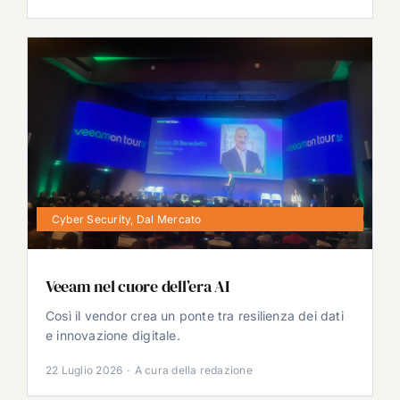
Cyber Security
,
Dal Mercato
Veeam nel cuore dell’era AI
Così il vendor crea un ponte tra resilienza dei dati
e innovazione digitale.
22 Luglio 2026
·
A cura della redazione