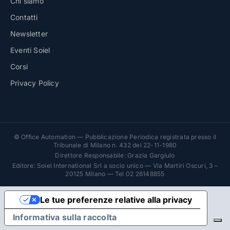
Chi siamo
Contatti
Newsletter
Eventi Soiel
Corsi
Privacy Policy
© Office Automation — Pubblicazione Periodica registrata presso il
Tribunale di Milano n. 432 del 22-11-1980
Direttore Responsabile: Grazia Gargiulo
Editore: Soiel International Srl a socio unico — Via Martiri Oscuri, 3 –
20125 Milano — Tel 02 26148855
Le tue preferenze relative alla privacy
Informativa sulla raccolta