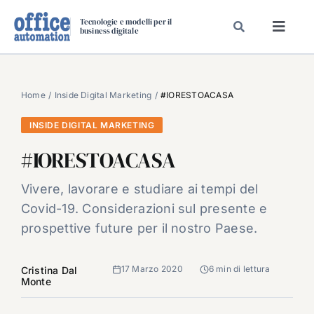
Salta
Tecnologie e modelli per il
al
business digitale
Toggl
contenuto
Navig
SPECIALI
SPECIAL PAPER
Home
Inside Digital Marketing
#IORESTOACASA
TAVOLE ROTONDE DI REDAZIONE
INSIDE DIGITAL MARKETING
DAL MERCATO
#IORESTOACASA
CARRIERE
Vivere, lavorare e studiare ai tempi del
VIDEO
Covid-19. Considerazioni sul presente e
EVENTI
prospettive future per il nostro Paese.
CHI SIAMO
17 Marzo 2020
6 min di lettura
Cristina Dal
Monte