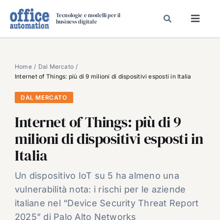
Salta
Tecnologie e modelli per il
al
business digitale
Toggl
contenuto
Navig
SPECIALI
SPECIAL PAPER
Home
Dal Mercato
Internet of Things: più di 9 milioni di dispositivi esposti in Italia
TAVOLE ROTONDE DI REDAZIONE
DAL MERCATO
DAL MERCATO
Internet of Things: più di 9
CARRIERE
milioni di dispositivi esposti in
VIDEO
Italia
EVENTI
CHI SIAMO
Un dispositivo IoT su 5 ha almeno una
vulnerabilità nota: i rischi per le aziende
italiane nel “Device Security Threat Report
2025” di Palo Alto Networks