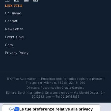
LINK UTILI
Chi siamo
Contatti
Newsletter
Eventi Soiel
Corsi
Privacy Policy
© Office Automation — Pubblicazione Periodica registrata presso il
Tribunale di Milano n. 432 del 22-11-1980
Direttore Responsabile: Grazia Gargiulo
Editore: Soiel International Srl a socio unico — Via Martiri Oscuri, 3 –
20125 Milano — Tel 02 26148855
Le tue preferenze relative alla privacy