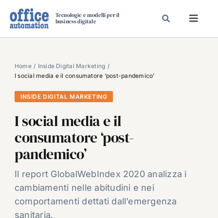
Salta
Tecnologie e modelli per il
al
business digitale
Toggl
contenuto
Navig
SPECIALI
SPECIAL PAPER
Home
Inside Digital Marketing
I social media e il consumatore ‘post-pandemico’
TAVOLE ROTONDE DI REDAZIONE
INSIDE DIGITAL MARKETING
DAL MERCATO
I social media e il
CARRIERE
consumatore ‘post-
VIDEO
pandemico’
EVENTI
CHI SIAMO
Il report GlobalWebIndex 2020 analizza i
cambiamenti nelle abitudini e nei
comportamenti dettati dall’emergenza
sanitaria.