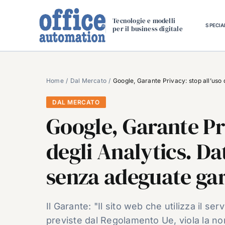
Salta
al
Tecnologie e modelli
SPECIA
per il business digitale
contenuto
Home
Dal Mercato
Google, Garante Privacy: stop all’uso 
DAL MERCATO
Google, Garante Pri
degli Analytics. Dat
senza adeguate ga
Il Garante: "Il sito web che utilizza il se
previste dal Regolamento Ue, viola la no