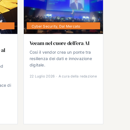
Cyber Security
,
Dal Mercato
Veeam nel cuore dell’era AI
 al
Così il vendor crea un ponte tra
resilienza dei dati e innovazione
digitale.
ad
22 Luglio 2026
·
A cura della redazione
ace di