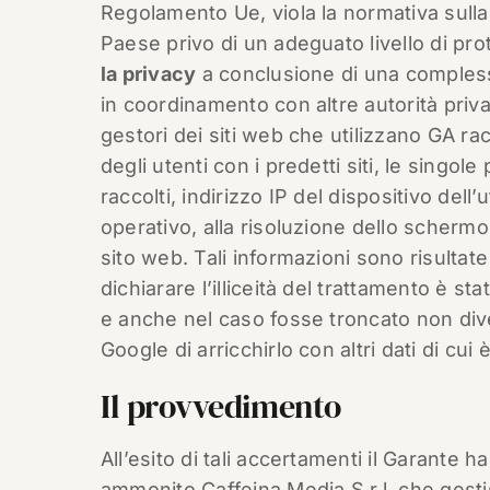
Regolamento Ue, viola la normativa sulla 
Paese privo di un adeguato livello di prot
la privacy
a conclusione di una complessa 
in coordinamento con altre autorità priv
gestori dei siti web che utilizzano GA ra
degli utenti con i predetti siti, le singole 
raccolti, indirizzo IP del dispositivo dell
operativo, alla risoluzione dello schermo,
sito web. Tali informazioni sono risultat
dichiarare l’illiceità del trattamento è st
e anche nel caso fosse troncato non div
Google di arricchirlo con altri dati di cui
Il provvedimento
All’esito di tali accertamenti il Garante 
ammonito Caffeina Media S.r.l. che gesti