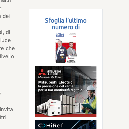
r
e dei
si
, di
 luce
re che
ivello
e
invita
tri