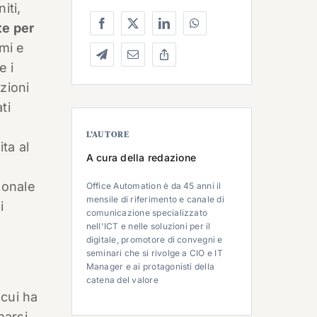
iti,
te per
mi e
e i
zioni
ti
L’AUTORE
ta al
A cura della redazione
rsonale
Office Automation è da 45 anni il
mensile di riferimento e canale di
i
comunicazione specializzato
nell'ICT e nelle soluzioni per il
digitale, promotore di convegni e
seminari che si rivolge a CIO e IT
Manager e ai protagonisti della
catena del valore
 cui ha
marsi