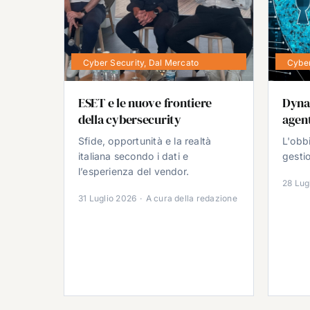
Cyber Security
,
Dal Mercato
Cyber
ESET e le nuove frontiere
Dyna
della cybersecurity
agent
Sfide, opportunità e la realtà
L'obb
italiana secondo i dati e
gestio
l’esperienza del vendor.
28 Lug
31 Luglio 2026
·
A cura della redazione