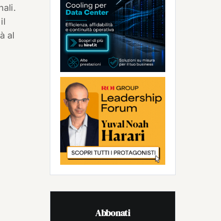
ali.
il
à al
Abbonati