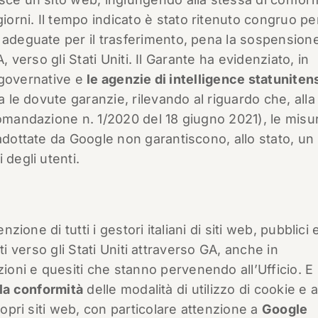
rni. Il tempo indicato è stato ritenuto congruo pe
 adeguate per il trasferimento, pena la sospension
GA, verso gli Stati Uniti. Il Garante ha evidenziato, in
à governative e
le agenzie di intelligence statuniten
a le dovute garanzie, rilevando al riguardo che, alla
comandazione n. 1/2020 del 18 giugno 2021), le misu
adottate da Google non garantiscono, allo stato, un l
 degli utenti.
nzione di tutti i gestori italiani di siti web, pubblici 
uati verso gli Stati Uniti attraverso GA, anche in
ni e quesiti che stanno pervenendo all’Ufficio. E 
 la conformità
delle modalità di utilizzo di cookie e al
ropri siti web, con particolare attenzione a
Google