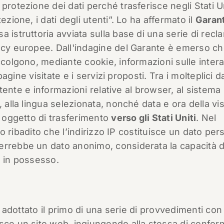
protezione dei dati perché trasferisce negli Stati Un
ezione, i dati degli utenti”. Lo ha affermato il
Garan
istruttoria avviata sulla base di una serie di recla
acy europee. Dall'indagine del Garante è emerso ch
ccolgono, mediante cookie, informazioni sulle intera
pagine visitate e i servizi proposti. Tra i molteplici da
’utente e informazioni relative al browser, al sistema
 alla lingua selezionata, nonché data e ora della visi
e oggetto di trasferimento
verso gli Stati Uniti
. Nel
ato ribadito che l’indirizzo IP costituisce un dato pe
errebbe un dato anonimo, considerata la capacità d
 è in possesso.
ha adottato il primo di una serie di provvedimenti con
sce un sito web, ingiungendo alla stessa di confor