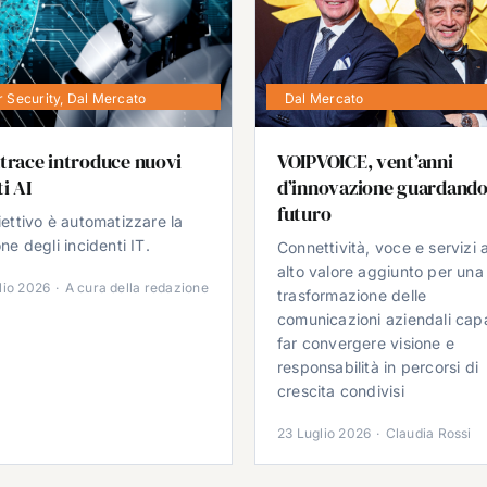
 Security
,
Dal Mercato
Dal Mercato
trace introduce nuovi
VOIPVOICE, vent’anni
i AI
d’innovazione guardando
futuro
iettivo è automatizzare la
ne degli incidenti IT.
Connettività, voce e servizi 
alto valore aggiunto per una
lio 2026
·
A cura della redazione
trasformazione delle
comunicazioni aziendali cap
far convergere visione e
responsabilità in percorsi di
crescita condivisi
23 Luglio 2026
·
Claudia Rossi