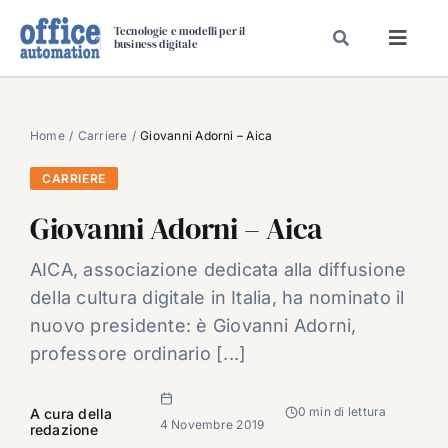
Salta
Tecnologie e modelli per il
al
business digitale
Toggl
contenuto
Navig
SPECIALI
SPECIAL PAPER
Home
Carriere
Giovanni Adorni – Aica
TAVOLE ROTONDE DI REDAZIONE
CARRIERE
DAL MERCATO
Giovanni Adorni – Aica
CARRIERE
AICA, associazione dedicata alla diffusione
VIDEO
della cultura digitale in Italia, ha nominato il
EVENTI
nuovo presidente: è Giovanni Adorni,
professore ordinario [...]
CHI SIAMO
0 min di lettura
A cura della
4 Novembre 2019
redazione