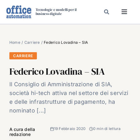
Salta
Tecnologie e modelli per il
al
business digitale
Toggl
contenuto
Navig
SPECIALI
SPECIAL PAPER
Home
Carriere
Federico Lovadina – SIA
TAVOLE ROTONDE DI REDAZIONE
CARRIERE
DAL MERCATO
Federico Lovadina – SIA
CARRIERE
Il Consiglio di Amministrazione di SIA,
VIDEO
società hi-tech attiva nel settore dei servizi
EVENTI
e delle infrastrutture di pagamento, ha
nominato [...]
CHI SIAMO
19 Febbraio 2020
0 min di lettura
A cura della
redazione