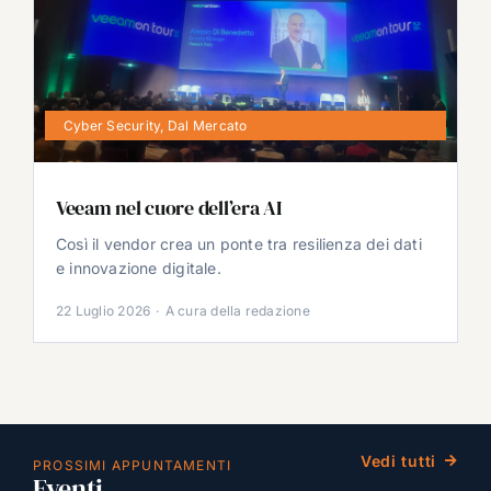
Cyber Security
,
Dal Mercato
Veeam nel cuore dell’era AI
Così il vendor crea un ponte tra resilienza dei dati
e innovazione digitale.
22 Luglio 2026
·
A cura della redazione
Vedi tutti
PROSSIMI APPUNTAMENTI
Eventi