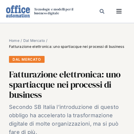
Salta
Tecnologie e modelli per il
al
business digitale
Toggl
contenuto
Navig
SPECIALI
SPECIAL PAPER
Home
Dal Mercato
Fatturazione elettronica: uno spartiacque nei processi di business
TAVOLE ROTONDE DI REDAZIONE
DAL MERCATO
DAL MERCATO
Fatturazione elettronica: uno
CARRIERE
spartiacque nei processi di
VIDEO
business
EVENTI
CHI SIAMO
Secondo SB Italia l’introduzione di questo
obbligo ha accelerato la trasformazione
digitale di molte organizzazioni, ma si può
fare di più.