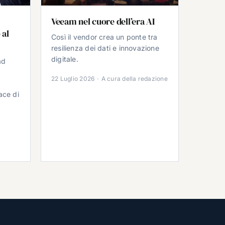
Veeam nel cuore dell’era AI
 al
Così il vendor crea un ponte tra
resilienza dei dati e innovazione
digitale.
ad
22 Luglio 2026
·
A cura della redazione
ace di