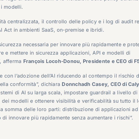
 i modelli.
ità centralizzata, il controllo delle policy e i log di audit 
AI Act in ambienti SaaS, on-premise e ibridi.
 sicurezza necessaria per innovare più rapidamente e pro
ire e mettere in sicurezza applicazioni, API e modelli di
e”, afferma
François Locoh-Donou, Presidente e CEO di F
con l’adozione dell’AI riducendo al contempo il rischio d
 della conformità”, dichiara
Donnchadh Casey, CEO di Cal
 sistemi di AI su larga scala, impostare guardrail a livello di
ei modelli e ottenere visibilità e verificabilità su tutto il 
a somma delle loro parti: distribuzione di applicazioni ad 
o di innovare più rapidamente senza aumentare i rischi”.