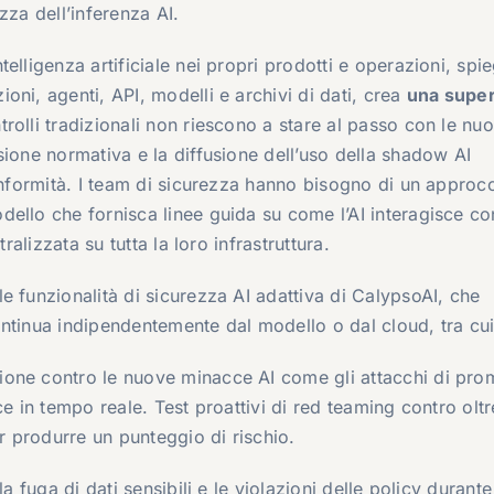
zza dell’inferenza AI.
elligenza artificiale nei propri prodotti e operazioni, spi
ni, agenti, API, modelli e archivi di dati, crea
una super
ntrolli tradizionali non riescono a stare al passo con le nu
sione normativa e la diffusione dell’uso della shadow AI
conformità. I team di sicurezza hanno bisogno di un approc
ello che fornisca linee guida su come l’AI interagisce con
ralizzata su tutta la loro infrastruttura.
e funzionalità di sicurezza AI adattiva di CalypsoAI, che
ntinua indipendentemente dal modello o dal cloud, tra cui
ione contro le nuove minacce AI come gli attacchi di pro
ce in tempo reale. Test proattivi di red teaming contro oltr
 produrre un punteggio di rischio.
 fuga di dati sensibili e le violazioni delle policy durante