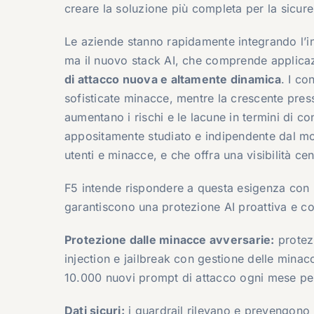
creare la soluzione più completa per la sicure
Le aziende stanno rapidamente integrando l’int
ma il nuovo stack AI, che comprende applicazio
di attacco nuova e altamente dinamica
. I co
sofisticate minacce, mentre la crescente pres
aumentano i rischi e le lacune in termini di 
appositamente studiato e indipendente dal mod
utenti e minacce, e che offra una visibilità cent
F5 intende rispondere a questa esigenza con l
garantiscono una protezione AI proattiva e co
Protezione dalle minacce avversarie:
protez
injection e jailbreak con gestione delle minac
10.000 nuovi prompt di attacco ogni mese per
Dati sicuri:
i guardrail rilevano e prevengono la