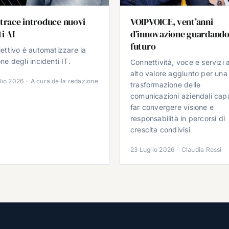
trace introduce nuovi
VOIPVOICE, vent’anni
i AI
d’innovazione guardando
futuro
iettivo è automatizzare la
ne degli incidenti IT.
Connettività, voce e servizi 
alto valore aggiunto per una
lio 2026
·
A cura della redazione
trasformazione delle
comunicazioni aziendali cap
far convergere visione e
responsabilità in percorsi di
crescita condivisi
23 Luglio 2026
·
Claudia Rossi