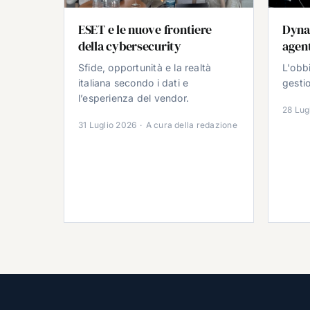
ESET e le nuove frontiere
Dyna
della cybersecurity
agent
Sfide, opportunità e la realtà
L'obb
italiana secondo i dati e
gestio
l’esperienza del vendor.
28 Lug
31 Luglio 2026
·
A cura della redazione