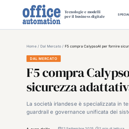
Salta
al
Tecnologie e modelli
SPECIA
per il business digitale
contenuto
Home
Dal Mercato
F5 compra CalypsoAI per fornire sicur
DAL MERCATO
F5 compra CalypsoA
sicurezza adattativ
La società irlandese è specializzata in t
guardrail e governance unificata dei sist
12 Settembre 2025
2 min di lettura