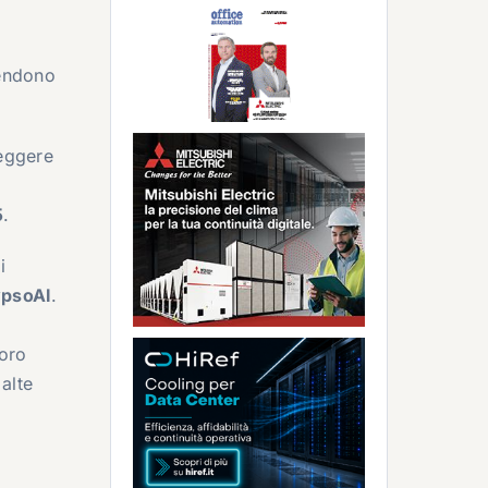
rendono
teggere
5
.
i
ypsoAI
.
loro
alte