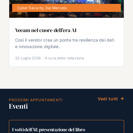
Cyber Security
,
Dal Mercato
Veeam nel cuore dell’era AI
Così il vendor crea un ponte tra resilienza dei dati
e innovazione digitale.
22 Luglio 2026
·
A cura della redazione
Vedi tutti
PROSSIMI APPUNTAMENTI
Eventi
I volti dell’AI: presentazione del libro