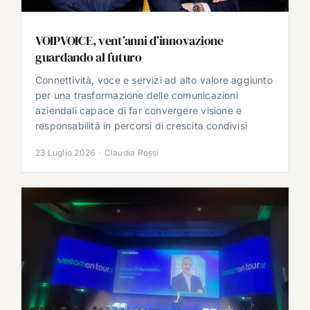
VOIPVOICE, vent’anni d’innovazione
guardando al futuro
Connettività, voce e servizi ad alto valore aggiunto
per una trasformazione delle comunicazioni
aziendali capace di far convergere visione e
responsabilità in percorsi di crescita condivisi
23 Luglio 2026
·
Claudia Rossi