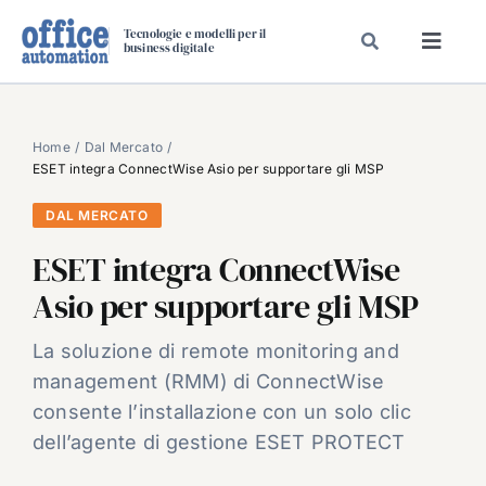
Salta
Tecnologie e modelli per il
al
business digitale
Toggl
contenuto
Navig
SPECIALI
SPECIAL PAPER
Home
Dal Mercato
ESET integra ConnectWise Asio per supportare gli MSP
TAVOLE ROTONDE DI REDAZIONE
DAL MERCATO
DAL MERCATO
ESET integra ConnectWise
CARRIERE
Asio per supportare gli MSP
VIDEO
EVENTI
La soluzione di remote monitoring and
management (RMM) di ConnectWise
CHI SIAMO
consente l’installazione con un solo clic
dell’agente di gestione ESET PROTECT