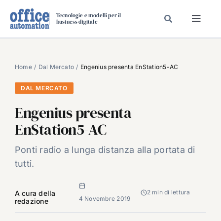
Salta
Tecnologie e modelli per il
al
business digitale
Toggl
contenuto
Navig
SPECIALI
SPECIAL PAPER
Home
Dal Mercato
Engenius presenta EnStation5-AC
TAVOLE ROTONDE DI REDAZIONE
DAL MERCATO
DAL MERCATO
Engenius presenta
CARRIERE
EnStation5-AC
VIDEO
Ponti radio a lunga distanza alla portata di
EVENTI
tutti.
CHI SIAMO
2 min di lettura
A cura della
4 Novembre 2019
redazione