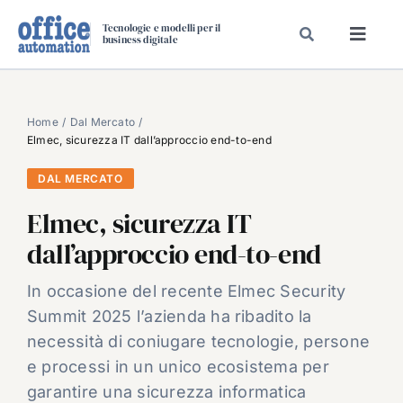
Salta
Tecnologie e modelli per il
al
business digitale
Toggl
contenuto
Navig
SPECIALI
SPECIAL PAPER
Home
Dal Mercato
Elmec, sicurezza IT dall’approccio end-to-end
TAVOLE ROTONDE DI REDAZIONE
DAL MERCATO
DAL MERCATO
Elmec, sicurezza IT
CARRIERE
dall’approccio end-to-end
VIDEO
EVENTI
In occasione del recente Elmec Security
Summit 2025 l’azienda ha ribadito la
CHI SIAMO
necessità di coniugare tecnologie, persone
e processi in un unico ecosistema per
garantire una sicurezza informatica