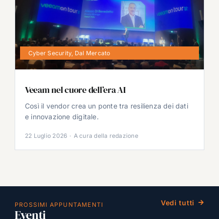
Cyber Security
,
Dal Mercato
Veeam nel cuore dell’era AI
Così il vendor crea un ponte tra resilienza dei dati
e innovazione digitale.
22 Luglio 2026
·
A cura della redazione
Vedi tutti
PROSSIMI APPUNTAMENTI
Eventi