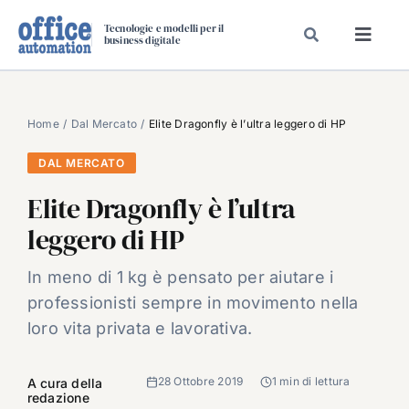
Salta
Tecnologie e modelli per il
al
business digitale
Toggl
contenuto
Navig
SPECIALI
SPECIAL PAPER
Home
Dal Mercato
Elite Dragonfly è l’ultra leggero di HP
TAVOLE ROTONDE DI REDAZIONE
DAL MERCATO
DAL MERCATO
Elite Dragonfly è l’ultra
CARRIERE
leggero di HP
VIDEO
In meno di 1 kg è pensato per aiutare i
EVENTI
professionisti sempre in movimento nella
CHI SIAMO
loro vita privata e lavorativa.
28 Ottobre 2019
1 min di lettura
A cura della
redazione