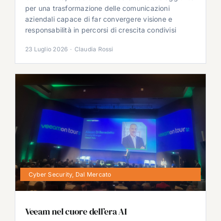
per una trasformazione delle comunicazioni
aziendali capace di far convergere visione e
responsabilità in percorsi di crescita condivisi
23 Luglio 2026
·
Claudia Rossi
Cyber Security
,
Dal Mercato
Veeam nel cuore dell’era AI