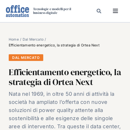
Salta
Tecnologie e modelli per il
al
business digitale
Toggl
contenuto
Navig
SPECIALI
SPECIAL PAPER
Home
Dal Mercato
Efficientamento energetico, la strategia di Ortea Next
TAVOLE ROTONDE DI REDAZIONE
DAL MERCATO
DAL MERCATO
Efficientamento energetico, la
CARRIERE
strategia di Ortea Next
VIDEO
EVENTI
Nata nel 1969, in oltre 50 anni di attività la
società ha ampliato l’offerta con nuove
CHI SIAMO
soluzioni di power quality attente alla
sostenibilità e alle esigenze delle singole
aree di intervento. Tra queste il data center,